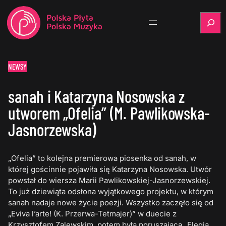
Szukaj
NEWSY
sanah i Katarzyna Nosowska z
utworem „Ofelia” (M. Pawlikowska-
Jasnorzewska)
„Ofelia” to kolejna premierowa piosenka od sanah, w
której gościnnie pojawiła się Katarzyna Nosowska. Utwór
powstał do wiersza Marii Pawlikowskiej-Jasnorzewskiej.
To już dziewiąta odsłona wyjątkowego projektu, w którym
sanah nadaje nowe życie poezji. Wszystko zaczęło się od
„Eviva l’arte! (K. Przerwa-Tetmajer)” w duecie z
Krzysztofem Zalewskim, potem była poruszająca „Elegia