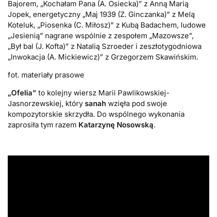
Bajorem, „Kochałam Pana (A. Osiecka)” z Anną Marią
Jopek, energetyczny „Maj 1939 (Z. Ginczanka)” z Melą
Koteluk, „Piosenka (C. Miłosz)” z Kubą Badachem, ludowe
„Jesienią” nagrane wspólnie z zespołem „Mazowsze”,
„Był bal (J. Kofta)” z Natalią Szroeder i zeszłotygodniowa
„Inwokacja (A. Mickiewicz)” z Grzegorzem Skawińskim.
fot. materiały prasowe
„Ofelia”
to kolejny wiersz Marii Pawlikowskiej-
Jasnorzewskiej, który
sanah
wzięła pod swoje
kompozytorskie skrzydła. Do wspólnego wykonania
zaprosiła tym razem
Katarzynę Nosowską
.