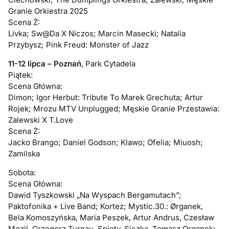
Granie Orkiestra 2025
Scena Ż:
Livka; Sw@Da X Niczos; Marcin Masecki; Natalia
Przybysz; Pink Freud: Monster of Jazz
11-12 lipca – Poznań
, Park Cytadela
Piątek:
Scena Główna:
Dimon; Igor Herbut: Tribute To Marek Grechuta; Artur
Rojek; Mrozu MTV Unplugged; Męskie Granie Przestawia:
Zalewski X T.Love
Scena Ż:
Jacko Brango; Daniel Godson; Klawo; Ofelia; Miuosh;
Zamilska
Sobota:
Scena Główna:
Dawid Tyszkowski „Na Wyspach Bergamutach”;
Paktofonika + Live Band; Kortez; Mystic.30.: Ørganek,
Bela Komoszyńska, Maria Peszek, Artur Andrus, Czesław
Mozil, Grzegorz Turnau, Spięty, Siczka, Tomasz Organek;