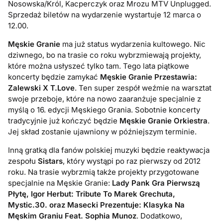
Nosowska/Król, Kacperczyk oraz Mrozu MTV Unplugged.
Sprzedaż biletów na wydarzenie wystartuje 12 marca o
12.00.
Męskie Granie
ma już status wydarzenia kultowego. Nic
dziwnego, bo na trasie co roku wybrzmiewają projekty,
które można usłyszeć tylko tam. Tego lata piątkowe
koncerty będzie zamykać
Męskie Granie Przestawia:
Zalewski X T.Love
. Ten super zespół weźmie na warsztat
swoje przeboje, które na nowo zaaranżuje specjalnie z
myślą o 16. edycji Męskiego Grania. Sobotnie koncerty
tradycyjnie już kończyć będzie
Męskie Granie Orkiestra
.
Jej skład zostanie ujawniony w późniejszym terminie.
Inną gratką dla fanów polskiej muzyki będzie reaktywacja
zespołu
Sistars
, który wystąpi po raz pierwszy od 2012
roku. Na trasie wybrzmią także projekty przygotowane
specjalnie na Męskie Granie:
Lady Pank Gra Pierwszą
Płytę, Igor Herbut: Tribute To Marek Grechuta,
Mystic.30. oraz Masecki Prezentuje: Klasyka Na
Męskim Graniu Feat. Sophia Munoz
. Dodatkowo,