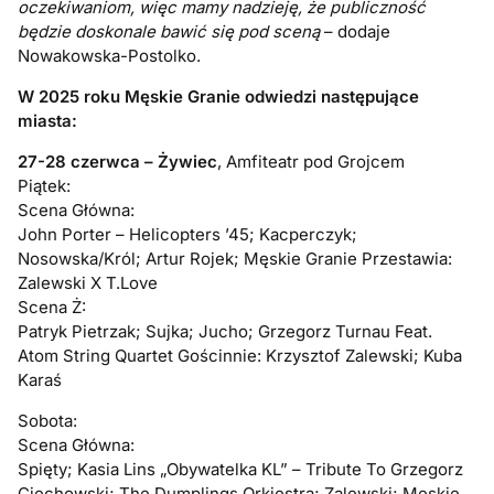
oczekiwaniom, więc mamy nadzieję, że publiczność
będzie doskonale bawić się pod sceną
– dodaje
Nowakowska-Postolko.
W 2025 roku Męskie Granie odwiedzi następujące
miasta:
27-28 czerwca – Żywiec
, Amfiteatr pod Grojcem
Piątek:
Scena Główna:
John Porter – Helicopters ’45; Kacperczyk;
Nosowska/Król; Artur Rojek; Męskie Granie Przestawia:
Zalewski X T.Love
Scena Ż:
Patryk Pietrzak; Sujka; Jucho; Grzegorz Turnau Feat.
Atom String Quartet Gościnnie: Krzysztof Zalewski; Kuba
Karaś
Sobota:
Scena Główna:
Spięty; Kasia Lins „Obywatelka KL” – Tribute To Grzegorz
Ciechowski; The Dumplings Orkiestra; Zalewski; Męskie