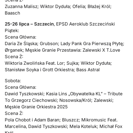
Zuzanna Malisz; Wiktor Dyduła; Ofelia; Błażej Król;
Baasch
25-26 lipca – Szczecin
, EPSD Aeroklub Szczeciński
Piątek:
Scena Główna:
Daria Ze Śląska; Grubson; Lady Pank Gra Pierwszą Płytę;
Ørganek; Męskie Granie Przestawia: Zalewski X T.Love
Scena Ż:
Wiktoria Zwolińska Feat. Lor; Sujka; Wiktor Dyduła;
Stanisław Soyka i Grott Orkiestra; Bass Astral
Sobota:
Scena Główna:
Dawid Tyszkowski; Kasia Lins „Obywatelka KL” – Tribute
To Grzegorz Ciechowski; Nosowska/Król; Zalewski;
Męskie Granie Orkiestra 2025
Scena Ż:
Pola Chobot i Adam Baran; Bluszcz; Mikromusic Feat.
Marcelina, Dawid Tyszkowski; Mela Koteluk; Michał Fox
Król