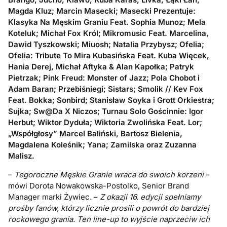
Magda Kluz; Marcin Masecki; Masecki Prezentuje:
Klasyka Na Męskim Graniu Feat. Sophia Munoz; Mela
Koteluk; Michał Fox Król; Mikromusic Feat. Marcelina,
Dawid Tyszkowski; Miuosh; Natalia Przybysz; Ofelia;
Ofelia: Tribute To Mira Kubasińska Feat. Kuba Więcek,
Hania Derej, Michał Aftyka & Alan Kapołka; Patryk
Pietrzak; Pink Freud: Monster of Jazz; Pola Chobot i
Adam Baran; Przebiśniegi; Sistars; Smolik // Kev Fox
Feat. Bokka; Sonbird; Stanisław Soyka i Grott Orkiestra;
Sujka; Sw@Da X Niczos; Turnau Solo Gościnnie: Igor
Herbut; Wiktor Dyduła; Wiktoria Zwolińska Feat. Lor;
„Współgłosy” Marcel Baliński, Bartosz Bielenia,
Magdalena Koleśnik; Yana; Zamilska oraz Zuzanna
Malisz.
–
Tegoroczne Męskie Granie wraca do swoich korzeni
–
mówi Dorota Nowakowska-Postolko, Senior Brand
Manager marki Żywiec. –
Z okazji 16. edycji spełniamy
prośby fanów, którzy licznie prosili o powrót do bardziej
rockowego grania. Ten line-up to wyjście naprzeciw ich