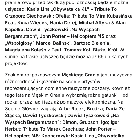
premierowo przed tak dużą publicznością będzie można
usłyszeć:
Kasia Lins „Obywatelka KL” – Tribute To
Grzegorz Ciechowski; Ofelia: Tribute To Mira Kubasińska
Feat. Kuba Więcek, Hania Derej, Michał Aftyka & Alan
Kapołka; Dawid Tyszkowski „Na Wyspach
Bergamutach”, John Porter – Helicopters ’45 oraz
„Współgłosy” Marcel Baliński, Bartosz Bielenia,
Magdalena Koleśnik Feat. Tomasz Kot, Błażej Król
. W
sumie na trasie usłyszeć będzie można aż 66 unikalnych
projektów.
Znakiem rozpoznawczym
Męskiego Grania
jest muzyczna
różnorodność i łączenie na scenie artystów
reprezentujących odmienne muzyczne obszary. Również
tego lata na Męskim Graniu wybrzmią różne gatunki – od
rocka, przez rap i jazz aż po muzykę elektroniczną. Na
Scenie Głównej zagrają:
Artur Rojek; Brodka; Daria Ze
Śląska; Dawid Tyszkowski; Dawid Tyszkowski „Na
Wyspach Bergamutach”; Dimon, Grubson; Igo; Igor
Herbut: Tribute To Marek Grechuta; John Porter –
Helicopters ’45; Kacperczyk; Kasia Lins „Obywatelka