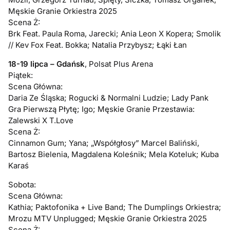
Męskie Granie Orkiestra 2025
Scena Ż:
Brk Feat. Paula Roma, Jarecki; Ania Leon X Kopera; Smolik
// Kev Fox Feat. Bokka; Natalia Przybysz; Łąki Łan
18-19 lipca – Gdańsk
, Polsat Plus Arena
Piątek:
Scena Główna:
Daria Ze Śląska; Rogucki & Normalni Ludzie; Lady Pank
Gra Pierwszą Płytę; Igo; Męskie Granie Przestawia:
Zalewski X T.Love
Scena Ż:
Cinnamon Gum; Yana; „Współgłosy” Marcel Baliński,
Bartosz Bielenia, Magdalena Koleśnik; Mela Koteluk; Kuba
Karaś
Sobota:
Scena Główna:
Kathia; Paktofonika + Live Band; The Dumplings Orkiestra;
Mrozu MTV Unplugged; Męskie Granie Orkiestra 2025
Scena Ż: