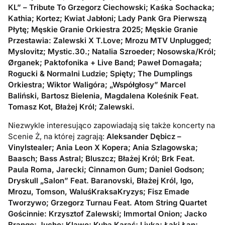
KL” – Tribute To Grzegorz Ciechowski; Kaśka Sochacka;
Kathia; Kortez; Kwiat Jabłoni; Lady Pank Gra Pierwszą
Płytę; Męskie Granie Orkiestra 2025; Męskie Granie
Przestawia: Zalewski X T.Love; Mrozu MTV Unplugged;
Myslovitz; Mystic.30.; Natalia Szroeder; Nosowska/Król;
Ørganek; Paktofonika + Live Band; Paweł Domagała;
Rogucki & Normalni Ludzie; Spięty; The Dumplings
Orkiestra; Wiktor Waligóra; „Współgłosy” Marcel
Baliński, Bartosz Bielenia, Magdalena Koleśnik Feat.
Tomasz Kot, Błażej Król; Zalewski.
Niezwykle interesująco zapowiadają się także koncerty na
Scenie Ż, na której zagrają:
Aleksander Dębicz –
Vinylstealer; Ania Leon X Kopera; Ania Szlagowska;
Baasch; Bass Astral; Bluszcz; Błażej Król; Brk Feat.
Paula Roma, Jarecki; Cinnamon Gum; Daniel Godson;
Dryskull „Salon” Feat. Baranovski, Błażej Król, Igo,
Mrozu, Tomson, WaluśKraksaKryzys; Fisz Emade
Tworzywo; Grzegorz Turnau Feat. Atom String Quartet
Gościnnie: Krzysztof Zalewski; Immortal Onion; Jacko
Brango; Jucho; Klawo; Kuba Karaś; Livka; Łąki Łan;