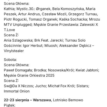
Scena Główna:
Kathia; Mystic.30.: Ørganek, Bela Komoszyńska, Maria
Peszek, Artur Andrus, Czesław Mozil, Grzegorz Turnau,
Piotr Rogucki, Tomasz Organek; Kaśka Sochacka; Mrozu
MTV Unplugged; Męskie Granie Przestawia: Zalewski X
T.Love
Scena Ż:
Ania Szlagowska; Brk Feat. Jarecki; Turnau Solo
Gościnnie: Igor Herbut; Miuosh; Aleksander Dębicz –
Vinylstealer
Sobota:
Scena Główna:
Paweł Domagała; Brodka; Nosowska/Król; Kwiat Jabłoni;
Męskie Granie Orkiestra 2025
Scena Ż:
Sw@Da X Niczos; Jucho; Michał Fox Król; Sistars;
Immortal Onion
22-23 sierpnia – Warszawa
, Lotnisko Bemowo
Piątek: