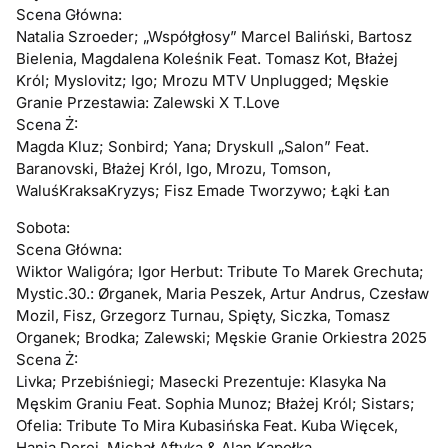
Scena Główna:
Natalia Szroeder; „Współgłosy” Marcel Baliński, Bartosz
Bielenia, Magdalena Koleśnik Feat. Tomasz Kot, Błażej
Król; Myslovitz; Igo; Mrozu MTV Unplugged; Męskie
Granie Przestawia: Zalewski X T.Love
Scena Ż:
Magda Kluz; Sonbird; Yana; Dryskull „Salon” Feat.
Baranovski, Błażej Król, Igo, Mrozu, Tomson,
WaluśKraksaKryzys; Fisz Emade Tworzywo; Łąki Łan
Sobota:
Scena Główna:
Wiktor Waligóra; Igor Herbut: Tribute To Marek Grechuta;
Mystic.30.: Ørganek, Maria Peszek, Artur Andrus, Czesław
Mozil, Fisz, Grzegorz Turnau, Spięty, Siczka, Tomasz
Organek; Brodka; Zalewski; Męskie Granie Orkiestra 2025
Scena Ż:
Livka; Przebiśniegi; Masecki Prezentuje: Klasyka Na
Męskim Graniu Feat. Sophia Munoz; Błażej Król; Sistars;
Ofelia: Tribute To Mira Kubasińska Feat. Kuba Więcek,
Hania Derej, Michał Aftyka & Alan Kapołka