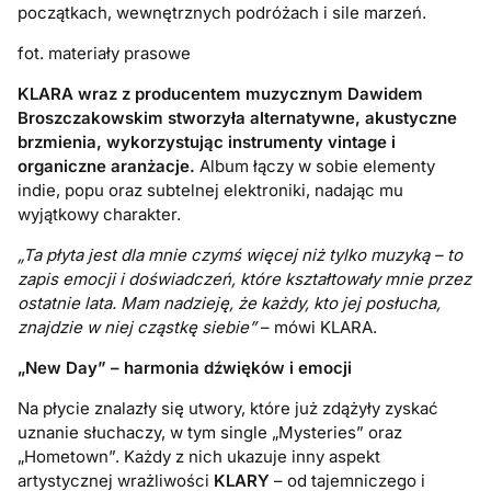
początkach, wewnętrznych podróżach i sile marzeń.
fot. materiały prasowe
KLARA wraz z producentem muzycznym Dawidem
Broszczakowskim stworzyła alternatywne, akustyczne
brzmienia, wykorzystując instrumenty vintage i
organiczne aranżacje.
Album łączy w sobie elementy
indie, popu oraz subtelnej elektroniki, nadając mu
wyjątkowy charakter.
„Ta płyta jest dla mnie czymś więcej niż tylko muzyką – to
zapis emocji i doświadczeń, które kształtowały mnie przez
ostatnie lata. Mam nadzieję, że każdy, kto jej posłucha,
znajdzie w niej cząstkę siebie”
– mówi KLARA.
„
New Day
” –
harmonia d
źwięk
ó
w i emocji
Na płycie znalazły się utwory, które już zdążyły zyskać
uznanie słuchaczy, w tym single „Mysteries” oraz
„Hometown”. Każdy z nich ukazuje inny aspekt
artystycznej wrażliwości
KLARY
– od tajemniczego i