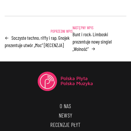
Bunt i rock. Limboski
Soczyste techno, riffy i rap. Gnojek
←
prezentuje nowy singiel
prezentuje utwór „Moc” [RECENZJA]
„Wolność”
→
O NAS
NEWSY
RECENZJE PŁYT