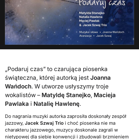
„Podaruj czas” to czarująca piosenka
świąteczna, której autorką jest
Joanna
Wańdoch
. W utworze usłyszymy troje
wokalistów –
Matyldę Stanejko
,
Macieja
Pawlaka
i
Natalię Hawlenę
.
Do nagrania muzyki autorka zaprosiła doskonały zespół
jazzowy,
Jacek Szwaj Trio
i choć piosenka nie ma
charakteru jazzowego, muzycy doskonale zagrali w
nietypowej dla siebie konwencji i zbudowali brzmieniem