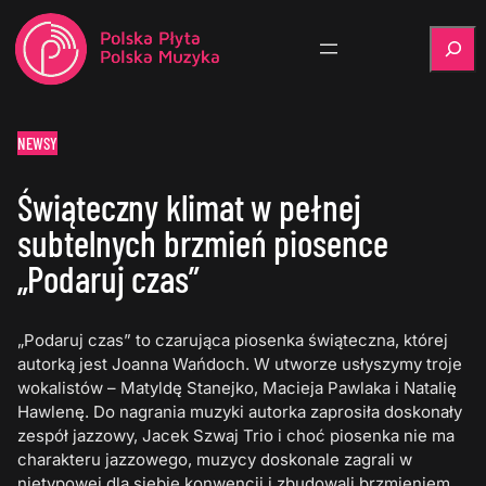
Szukaj
NEWSY
Świąteczny klimat w pełnej
subtelnych brzmień piosence
„Podaruj czas”
„Podaruj czas” to czarująca piosenka świąteczna, której
autorką jest Joanna Wańdoch. W utworze usłyszymy troje
wokalistów – Matyldę Stanejko, Macieja Pawlaka i Natalię
Hawlenę. Do nagrania muzyki autorka zaprosiła doskonały
zespół jazzowy, Jacek Szwaj Trio i choć piosenka nie ma
charakteru jazzowego, muzycy doskonale zagrali w
nietypowej dla siebie konwencji i zbudowali brzmieniem