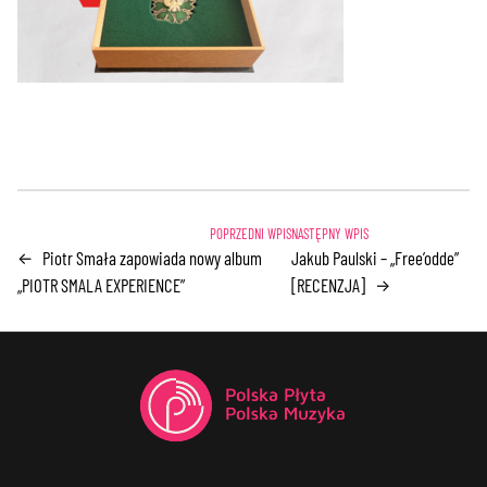
Piotr Smała zapowiada nowy album
Jakub Paulski – „Free’odde”
←
„PIOTR SMALA EXPERIENCE”
[RECENZJA]
→