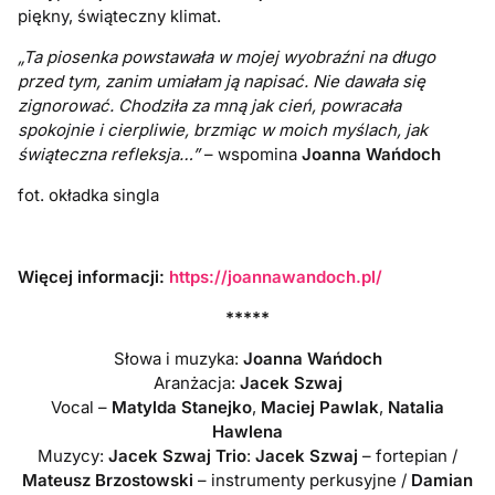
piękny, świąteczny klimat.
„Ta piosenka powstawała w mojej wyobraźni na długo
przed tym, zanim umiałam ją napisać. Nie dawała się
zignorować. Chodziła za mną jak cień, powracała
spokojnie i cierpliwie, brzmiąc w moich myślach, jak
świąteczna refleksja…”
– wspomina
Joanna Wańdoch
fot. okładka singla
Więcej informacji:
https://joannawandoch.pl/
*****
Słowa i muzyka:
Joanna Wańdoch
Aranżacja:
Jacek Szwaj
Vocal –
Matylda Stanejko
,
Maciej Pawlak
,
Natalia
Hawlena
Muzycy:
Jacek Szwaj Trio
:
Jacek Szwaj
– fortepian /
Mateusz Brzostowski
– instrumenty perkusyjne /
Damian