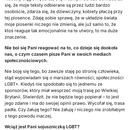
się, że moje teksty odbierane są przez ludzi bardzo
osobiście, zdarza się, że dziewczyny, kobiety płaczą przy
tej piosence. Zdaję sobie sprawę, że w układzie świata
moje piosenki niczego nie zmienią, ale już samo to, że
ktoś reaguje tak emocjonalnie na te utwory, to ma duże
znaczenie.
Nie boi się Pani reagować na to, co dzieje się dookoła
nas, o czym czasem pisze Pani w swoich mediach
społecznościowych.
Nie boję się tego, bo zawsze staję po stronię człowieka,
stąd wypowiadam się o marszach równości, społeczności
LGBT+. Kiedyś nie spodobało się to jednemu ze
sponsorów, który miał wesprzeć moją trasę po Wielkiej
Brytanii. Stwierdził, że nie będzie tego popierał – to jest
jego zdanie i ma do swojej opinii prawo. Wycofał się, trasa
padła. Czy żałuję tego? Nie żałuję i niczego nie zrobiłabym
z tego powodu inaczej.
Wciąż jest Pani sojuszniczką LGBT?