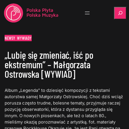
Szukaj
NEWSY
WYWIADY
„Lubię się zmieniać, iść po
ekstremum” – Małgorzata
Ostrowska [WYWIAD]
Album „Legenda” to dziesięć kompozycji z tekstami
autorstwa samej Małgorzaty Ostrowskiej. Choć dziś wciąż
porusza często trudne, bolesne tematy, przyjmuje raczej
pozycję obserwatorki, która z dystansu przygląda się
innym. O nowych piosenkach, ale też o latach 80.,
mieliśmy okazję porozmawiać z artystką. fot. materiały
prasowe RockHouse Okazuje się, że jest Pani otwarta na