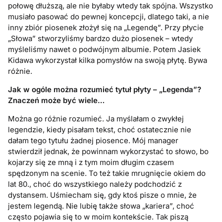
połowę dłuższą, ale nie byłaby wtedy tak spójna. Wszystko
musiało pasować do pewnej koncepcji, dlatego taki, a nie
inny zbiór piosenek złożył się na „Legendę”. Przy płycie
„Słowa” stworzyliśmy bardzo dużo piosenek – wtedy
myśleliśmy nawet o podwójnym albumie. Potem Jasiek
Kidawa wykorzystał kilka pomysłów na swoją płytę. Bywa
różnie.
Jak w ogóle można rozumieć tytuł płyty – „Legenda”?
Znaczeń może być wiele…
Można go różnie rozumieć. Ja myślałam o zwykłej
legendzie, kiedy pisałam tekst, choć ostatecznie nie
dałam tego tytułu żadnej piosence. Mój manager
stwierdził jednak, że powinnam wykorzystać to słowo, bo
kojarzy się ze mną i z tym moim długim czasem
spędzonym na scenie. To też takie mrugnięcie okiem do
lat 80., choć do wszystkiego należy podchodzić z
dystansem. Uśmiecham się, gdy ktoś pisze o mnie, że
jestem legendą. Nie lubię także słowa „kariera”, choć
często pojawia się to w moim kontekście. Tak piszą