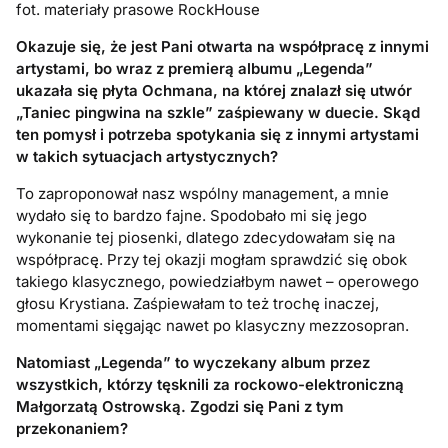
fot. materiały prasowe RockHouse
Okazuje się, że jest Pani otwarta na współpracę z innymi
artystami, bo wraz z premierą albumu „Legenda”
ukazała się płyta Ochmana, na której znalazł się utwór
„Taniec pingwina na szkle” zaśpiewany w duecie. Skąd
ten pomysł i potrzeba spotykania się z innymi artystami
w takich sytuacjach artystycznych?
To zaproponował nasz wspólny management, a mnie
wydało się to bardzo fajne. Spodobało mi się jego
wykonanie tej piosenki, dlatego zdecydowałam się na
współpracę. Przy tej okazji mogłam sprawdzić się obok
takiego klasycznego, powiedziałbym nawet – operowego
głosu Krystiana. Zaśpiewałam to też trochę inaczej,
momentami sięgając nawet po klasyczny mezzosopran.
Natomiast „Legenda” to wyczekany album przez
wszystkich, którzy tęsknili za rockowo-elektroniczną
Małgorzatą Ostrowską. Zgodzi się Pani z tym
przekonaniem?