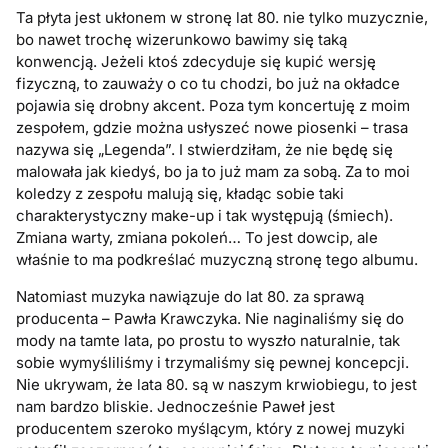
Ta płyta jest ukłonem w stronę lat 80. nie tylko muzycznie,
bo nawet trochę wizerunkowo bawimy się taką
konwencją. Jeżeli ktoś zdecyduje się kupić wersję
fizyczną, to zauważy o co tu chodzi, bo już na okładce
pojawia się drobny akcent. Poza tym koncertuję z moim
zespołem, gdzie można usłyszeć nowe piosenki – trasa
nazywa się „Legenda”. I stwierdziłam, że nie będę się
malowała jak kiedyś, bo ja to już mam za sobą. Za to moi
koledzy z zespołu malują się, kładąc sobie taki
charakterystyczny make-up i tak występują (śmiech).
Zmiana warty, zmiana pokoleń… To jest dowcip, ale
właśnie to ma podkreślać muzyczną stronę tego albumu.
Natomiast muzyka nawiązuje do lat 80. za sprawą
producenta – Pawła Krawczyka. Nie naginaliśmy się do
mody na tamte lata, po prostu to wyszło naturalnie, tak
sobie wymyśliliśmy i trzymaliśmy się pewnej koncepcji.
Nie ukrywam, że lata 80. są w naszym krwiobiegu, to jest
nam bardzo bliskie. Jednocześnie Paweł jest
producentem szeroko myślącym, który z nowej muzyki