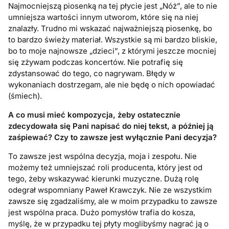
Najmocniejszą piosenką na tej płycie jest „Nóż”, ale to nie
umniejsza wartości innym utworom, które się na niej
znalazły. Trudno mi wskazać najważniejszą piosenkę, bo
to bardzo świeży materiał. Wszystkie są mi bardzo bliskie,
bo to moje najnowsze „dzieci”, z którymi jeszcze mocniej
się zżywam podczas koncertów. Nie potrafię się
zdystansować do tego, co nagrywam. Błędy w
wykonaniach dostrzegam, ale nie będę o nich opowiadać
(śmiech).
A co musi mieć kompozycja, żeby ostatecznie
zdecydowała się Pani napisać do niej tekst, a później ją
zaśpiewać? Czy to zawsze jest wyłącznie Pani decyzja?
To zawsze jest wspólna decyzja, moja i zespołu. Nie
możemy też umniejszać roli producenta, który jest od
tego, żeby wskazywać kierunki muzyczne. Dużą rolę
odegrał wspomniany Paweł Krawczyk. Nie ze wszystkim
zawsze się zgadzaliśmy, ale w moim przypadku to zawsze
jest wspólna praca. Dużo pomysłów trafia do kosza,
myślę, że w przypadku tej płyty moglibyśmy nagrać ją o