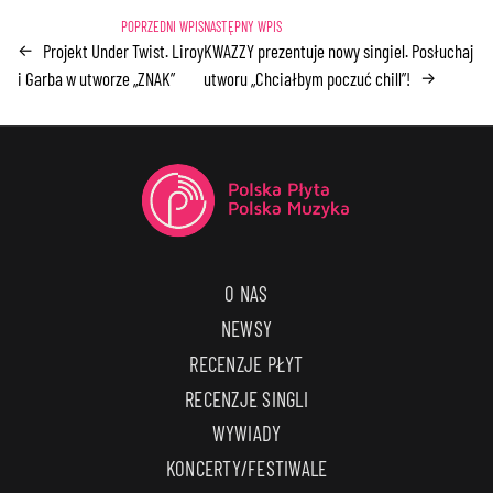
Projekt Under Twist. Liroy
KWAZZY prezentuje nowy singiel. Posłuchaj
←
i Garba w utworze „ZNAK”
utworu „Chciałbym poczuć chill”!
→
O NAS
NEWSY
RECENZJE PŁYT
RECENZJE SINGLI
WYWIADY
KONCERTY/FESTIWALE