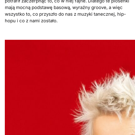
potrafił zaczerpnąć to, co w niej fajne. Dlatego te piosenki
mają mocną podstawę basową, wyraźny groove, a więc
wszystko to, co przyszło do nas z muzyki tanecznej, hip-
hopu i co z nami zostało.