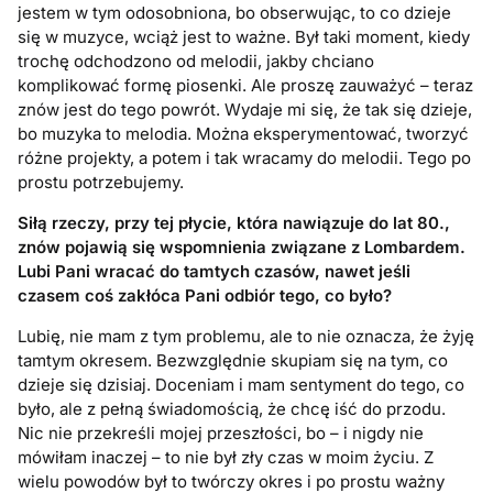
jestem w tym odosobniona, bo obserwując, to co dzieje
się w muzyce, wciąż jest to ważne. Był taki moment, kiedy
trochę odchodzono od melodii, jakby chciano
komplikować formę piosenki. Ale proszę zauważyć – teraz
znów jest do tego powrót. Wydaje mi się, że tak się dzieje,
bo muzyka to melodia. Można eksperymentować, tworzyć
różne projekty, a potem i tak wracamy do melodii. Tego po
prostu potrzebujemy.
Siłą rzeczy, przy tej płycie, która nawiązuje do lat 80.,
znów pojawią się wspomnienia związane z Lombardem.
Lubi Pani wracać do tamtych czasów, nawet jeśli
czasem coś zakłóca Pani odbiór tego, co było?
Lubię, nie mam z tym problemu, ale to nie oznacza, że żyję
tamtym okresem. Bezwzględnie skupiam się na tym, co
dzieje się dzisiaj. Doceniam i mam sentyment do tego, co
było, ale z pełną świadomością, że chcę iść do przodu.
Nic nie przekreśli mojej przeszłości, bo – i nigdy nie
mówiłam inaczej – to nie był zły czas w moim życiu. Z
wielu powodów był to twórczy okres i po prostu ważny