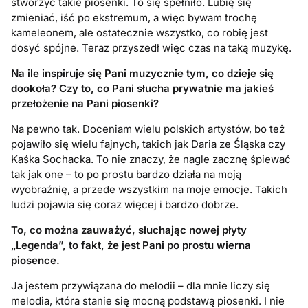
stworzyć takie piosenki. To się spełniło. Lubię się
zmieniać, iść po ekstremum, a więc bywam trochę
kameleonem, ale ostatecznie wszystko, co robię jest
dosyć spójne. Teraz przyszedł więc czas na taką muzykę.
Na ile inspiruje się Pani muzycznie tym, co dzieje się
dookoła? Czy to, co Pani
słucha prywatnie ma jakieś
przełożenie na Pani piosenki?
Na pewno tak. Doceniam wielu polskich artystów, bo też
pojawiło się wielu fajnych, takich jak Daria ze Śląska czy
Kaśka Sochacka. To nie znaczy, że nagle zacznę śpiewać
tak jak one – to po prostu bardzo działa na moją
wyobraźnię, a przede wszystkim na moje emocje. Takich
ludzi pojawia się coraz więcej i bardzo dobrze.
To, co można zauważyć, słuchając nowej płyty
„Legenda”, to fakt, że jest Pani po prostu wierna
piosence.
Ja jestem przywiązana do melodii – dla mnie liczy się
melodia, która stanie się mocną podstawą piosenki. I nie