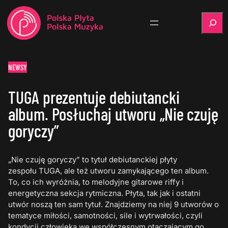
Szukaj
NEWSY
TUGA prezentuje debiutancki
album. Posłuchaj utworu „Nie czuję
goryczy”
„Nie czuję goryczy” to tytuł debiutanckiej płyty
zespołu TUGA, ale też utworu zamykającego ten album.
To, co ich wyróżnia, to melodyjne gitarowe riffy i
energetyczna sekcja rytmiczna. Płyta, tak jak i ostatni
utwór noszą ten sam tytuł. Znajdziemy na niej 9 utworów o
tematyce miłości, samotności, sile i wytrwałości, czyli
kondycji człowieka we współczesnym otaczającym go…