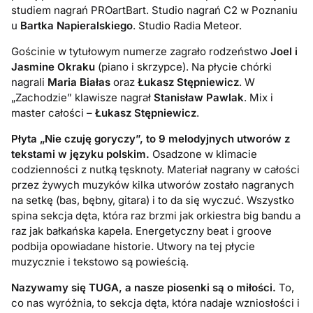
studiem nagrań PROartBart. Studio nagrań C2 w Poznaniu
u
Bartka Napieralskiego
. Studio Radia Meteor.
Gościnie w tytułowym numerze zagrało rodzeństwo
Joel i
Jasmine Okraku
(piano i skrzypce). Na płycie chórki
nagrali
Maria Białas
oraz
Łukasz Stępniewicz
. W
„Zachodzie” klawisze nagrał
Stanisław Pawlak
. Mix i
master całości –
Łukasz Stępniewicz
.
Płyta „Nie czuję goryczy”, to 9 melodyjnych utworów z
tekstami w języku polskim.
Osadzone w klimacie
codzienności z nutką tęsknoty. Materiał nagrany w całości
przez żywych muzyków kilka utworów zostało nagranych
na setkę (bas, bębny, gitara) i to da się wyczuć. Wszystko
spina sekcja dęta, która raz brzmi jak orkiestra big bandu a
raz jak bałkańska kapela. Energetyczny beat i groove
podbija opowiadane historie. Utwory na tej płycie
muzycznie i tekstowo są powieścią.
Nazywamy się TUGA, a nasze piosenki są o miłości.
To,
co nas wyróżnia, to sekcja dęta, która nadaje wzniosłości i