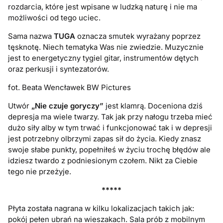
rozdarcia, które jest wpisane w ludzką naturę i nie ma
możliwości od tego uciec.
Sama nazwa
TUGA
oznacza smutek wyrażany poprzez
tęsknotę. Niech tematyka Was nie zwiedzie. Muzycznie
jest to energetyczny tygiel gitar, instrumentów dętych
oraz perkusji i syntezatorów.
fot. Beata Wencławek BW Pictures
Utwór
„Nie czuje goryczy”
jest klamrą. Doceniona dziś
depresja ma wiele twarzy. Tak jak przy nałogu trzeba mieć
dużo siły alby w tym trwać i funkcjonować tak i w depresji
jest potrzebny olbrzymi zapas sił do życia. Kiedy znasz
swoje słabe punkty, popełniłeś w życiu trochę błędów ale
idziesz twardo z podniesionym czołem. Nikt za Ciebie
tego nie przeżyje.
*****
Płyta została nagrana w kilku lokalizacjach takich jak:
pokój pełen ubrań na wieszakach. Sala prób z mobilnym