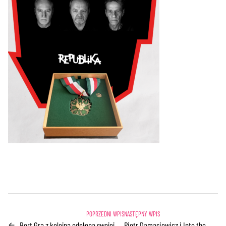
Bert Gra z kolejną odsłoną swojej
Piotr Damasiewicz i Into the
←