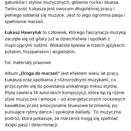
gatunków i stylów muzycznych, głównie rocka i bluesa.
Twórczość Łukasza jest owocem długoletniej pracy i
pełnego oddania się muzyce. Jest to jego ogromna pasja i
spełnienie marzeń.
Łukasz Hawryluk
to człowiek, którego fascynacja muzyką
zaczęła się od gitary już w dzieciństwie i spotkań z
inspirującymi ludźmi. Wokalista śpiewa w trzech językach:
polskim, hiszpańskim i angielskim.
fot. materiały prasowe
Album
„Droga do marzeń”
jest efektem wielu lat pracy
Łukasza oraz spotkania z różnorodnymi muzykami, co
przyczyniło się do powstania unikalnego miksu stylów.
Płyta zawiera 14 autorskich kompozycji, które łączą różne
style muzyczne i emocje – od energetycznych rockowych
kawałków, przez emocjonalne bluesowe brzmienia, po
pulsujące rytmy dance i spokojne ballady. To muzyczna
podróż, która pokazuje, że marzenia mogą się spełniać
dzięki pasji i determinacji.