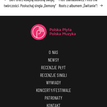
twórczości. Posłuchaj singla „Demony”
Roots z albumem „Świtanie”!
→
O NAS
NEWSY
RECENZJE PŁYT
RECENZJE SINGLI
WYWIADY
KONCERTY/FESTIWALE
PATRONATY
KONTAKT