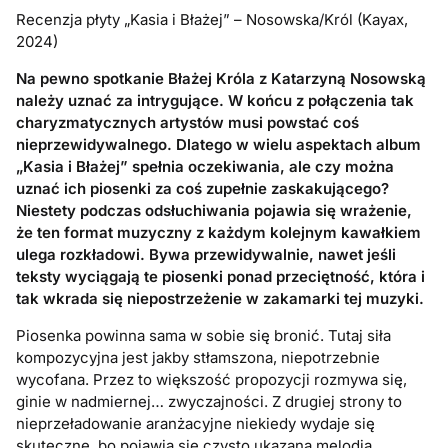
Recenzja płyty „Kasia i Błażej” – Nosowska/Król (Kayax,
2024)
Na pewno spotkanie Błażej Króla z Katarzyną Nosowską
należy uznać za intrygujące. W końcu z połączenia tak
charyzmatycznych artystów musi powstać coś
nieprzewidywalnego. Dlatego w wielu aspektach album
„Kasia i Błażej” spełnia oczekiwania, ale czy można
uznać ich piosenki za coś zupełnie zaskakującego?
Niestety podczas odsłuchiwania pojawia się wrażenie,
że ten format muzyczny z każdym kolejnym kawałkiem
ulega rozkładowi. Bywa przewidywalnie, nawet jeśli
teksty wyciągają te piosenki ponad przeciętność, która i
tak wkrada się niepostrzeżenie w zakamarki tej muzyki.
Piosenka powinna sama w sobie się bronić. Tutaj siła
kompozycyjna jest jakby stłamszona, niepotrzebnie
wycofana. Przez to większość propozycji rozmywa się,
ginie w nadmiernej… zwyczajności. Z drugiej strony to
nieprzeładowanie aranżacyjne niekiedy wydaje się
skuteczne, bo pojawia się czysto ukazana melodia.