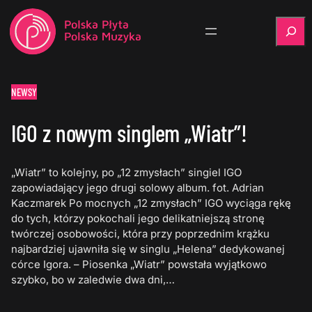
Szukaj
NEWSY
IGO z nowym singlem „Wiatr”!
„Wiatr” to kolejny, po „12 zmysłach” singiel IGO
zapowiadający jego drugi solowy album. fot. Adrian
Kaczmarek Po mocnych „12 zmysłach” IGO wyciąga rękę
do tych, którzy pokochali jego delikatniejszą stronę
twórczej osobowości, która przy poprzednim krążku
najbardziej ujawniła się w singlu „Helena” dedykowanej
córce Igora. – Piosenka „Wiatr” powstała wyjątkowo
szybko, bo w zaledwie dwa dni,…