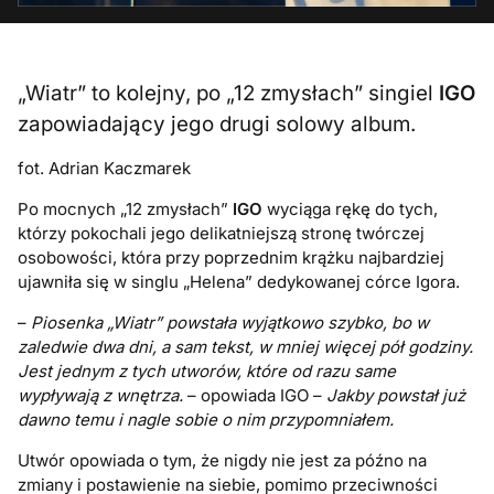
„Wiatr” to kolejny, po „12 zmysłach” singiel
IGO
zapowiadający jego drugi solowy album.
fot. Adrian Kaczmarek
Po mocnych „12 zmysłach”
IGO
wyciąga rękę do tych,
którzy pokochali jego delikatniejszą stronę twórczej
osobowości, która przy poprzednim krążku najbardziej
ujawniła się w singlu „Helena” dedykowanej córce Igora.
–
Piosenka „
Wiatr
” powstała wyjątkowo szybko, bo w
zaledwie dwa dni, a sam tekst, w mniej więcej pół godziny.
Jest jednym z tych utworów, które od razu same
wypływają z wnętrza.
– opowiada IGO –
Jakby powstał już
dawno temu i nagle sobie o nim przypomniałem.
Utwór opowiada o tym, że nigdy nie jest za późno na
zmiany i postawienie na siebie, pomimo przeciwności