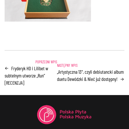
Fryderyk HD i Lilibet w
←
„Artystyczna 13″, czyli debiutancki album
subtelnym utworze „Run”
duetu Dewódzki & Nieć już dostępny!
→
[RECENZJA]