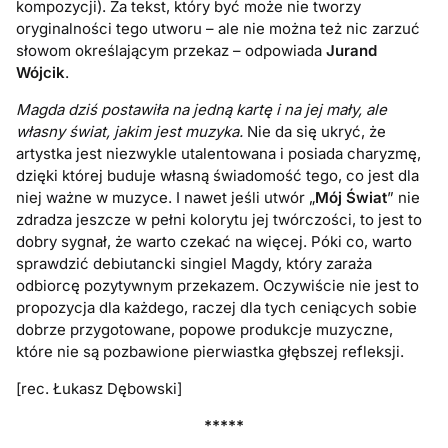
kompozycji). Za tekst, który być może nie tworzy
oryginalności tego utworu – ale nie można też nic zarzuć
słowom określającym przekaz – odpowiada
Jurand
Wójcik
.
Magda dziś postawiła na jedną kartę i na jej mały, ale
własny świat, jakim jest muzyka.
Nie da się ukryć, że
artystka jest niezwykle utalentowana i posiada charyzmę,
dzięki której buduje własną świadomość tego, co jest dla
niej ważne w muzyce. I nawet jeśli utwór „
Mój Świat
” nie
zdradza jeszcze w pełni kolorytu jej twórczości, to jest to
dobry sygnał, że warto czekać na więcej. Póki co, warto
sprawdzić debiutancki singiel Magdy, który zaraża
odbiorcę pozytywnym przekazem. Oczywiście nie jest to
propozycja dla każdego, raczej dla tych ceniących sobie
dobrze przygotowane, popowe produkcje muzyczne,
które nie są pozbawione pierwiastka głębszej refleksji.
[rec. Łukasz Dębowski]
*****