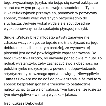
tego zwyczajnego języka, nie bojąc się nawet zakląć, co
akurat ma w tym przypadku swoje uzasadnienie. Tych
kilka refleksyjnych przemyśleń, podanych w pozytywny
sposób, zostało więc wysłanych bezpośrednio do
słuchacza. Jedynie wokal wydaje się zbyt dosadnie
wyeksponowany na tle spokojnie płynącej muzyki.
Singiel „
Wilczy bilet
” młodego artysty zapewne nie
zdradza wszystkiego, co będzie można usłyszeć na jego
debiutanckim albumie, tym bardziej, ze wymowa tej
piosenki jest dosyć powściągliwie zaprezentowana. Do
tego utwór trwa krótko, bo niewiele ponad dwie minuty. To
jednak wystarczyło, żeby zaznaczyć swoją obecność na
polskim rynku muzycznym, a pewne niedopowiedzenie
artystyczne tylko wzmaga apetyt na więcej. Niewątpliwie
Tomasz Edward
ma na coś do powiedzenia, a że robi to w
sposób bezpretensjonalnie treściwy, to ostatecznie
należy uznać to za walor całości. Tym bardziej, że idzie za
tym niewątpliwa – w miarę wysoka – jakość.
[rec. Łukasz Dębowski]