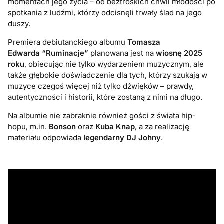
momentach jego życia – od beztroskich chwil młodości po
spotkania z ludźmi, którzy odcisnęli trwały ślad na jego
duszy.
Premiera debiutanckiego albumu
Tomasza
Edwarda
“Ruminacje”
planowana jest na
wiosnę 2025
roku
, obiecując nie tylko wydarzeniem muzycznym, ale
także głębokie doświadczenie dla tych, którzy szukają w
muzyce czegoś więcej niż tylko dźwięków – prawdy,
autentyczności i historii, które zostaną z nimi na długo.
Na albumie nie zabraknie również gości z świata hip-
hopu, m.in.
Bonson
oraz
Kuba Knap
, a za realizację
materiału odpowiada
legendarny DJ Johny
.