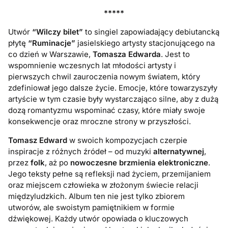
*****
Utwór
“Wilczy bilet”
to singiel zapowiadający debiutancką
płytę
“Ruminacje”
jasielskiego artysty stacjonującego na
co dzień w Warszawie,
Tomasza Edwarda
. Jest to
wspomnienie wczesnych lat młodości artysty i
pierwszych chwil zauroczenia nowym światem, który
zdefiniował jego dalsze życie. Emocje, które towarzyszyły
artyście w tym czasie były wystarczająco silne, aby z dużą
dozą romantyzmu wspominać czasy, które miały swoje
konsekwencje oraz mroczne strony w przyszłości.
Tomasz Edward
w swoich kompozycjach czerpie
inspiracje z różnych źródeł – od muzyki
alternatywnej
,
przez
folk
, aż po
nowoczesne brzmienia elektroniczne
.
Jego teksty pełne są refleksji nad życiem, przemijaniem
oraz miejscem człowieka w złożonym świecie relacji
międzyludzkich. Album ten nie jest tylko zbiorem
utworów, ale swoistym pamiętnikiem w formie
dźwiękowej. Każdy utwór opowiada o kluczowych