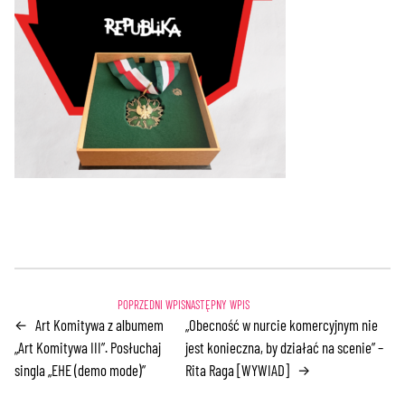
Art Komitywa z albumem
„Obecność w nurcie komercyjnym nie
←
„Art Komitywa III”. Posłuchaj
jest konieczna, by działać na scenie” –
singla „EHE (demo mode)”
Rita Raga [WYWIAD]
→