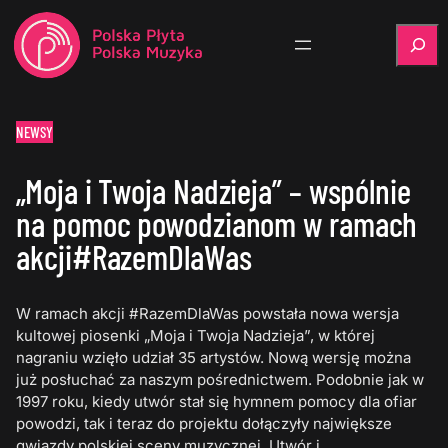
Szukaj
NEWSY
„Moja i Twoja Nadzieja” – wspólnie
na pomoc powodzianom w ramach
akcji#RazemDlaWas
W ramach akcji #RazemDlaWas powstała nowa wersja
kultowej piosenki „Moja i Twoja Nadzieja”, w której
nagraniu wzięło udział 35 artystów. Nową wersję można
już posłuchać za naszym pośrednictwem. Podobnie jak w
1997 roku, kiedy utwór stał się hymnem pomocy dla ofiar
powodzi, tak i teraz do projektu dołączyły największe
gwiazdy polskiej sceny muzycznej. Utwór i…