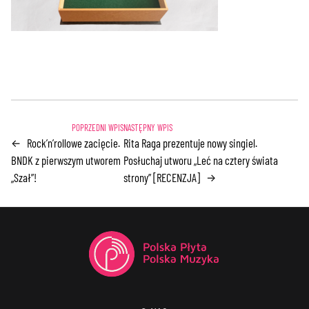
Rock’n’rollowe zacięcie.
Rita Raga prezentuje nowy singiel.
←
BNDK z pierwszym utworem
Posłuchaj utworu „Leć na cztery świata
„Szał”!
strony” [RECENZJA]
→