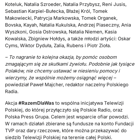
Koteluk, Natalia Szroeder, Natalia Przybysz, Reni Jusis,
Sebastian Karpiel-Bułecka, Błażej Król, Tomek
Makowiecki, Patrycja Markowska, Tomek Organek,
Bovska, Kayah, Natalia Kukulska, Andrzej Piaseczny, Ania
Wyszkoni, Gosia Ostrowska, Natalia Niemen, Kasia
Kowalska, Zbigniew Hołdys, a także młodzi artyści: Oskar
Cyms, Wiktor Dyduła, Zalia, Rubens i Piotr Zioła.
– To nagranie to kolejna okazja, by pomóc osobom
zmagającym się ze skutkami żywiołu. Podobnie jak tysiące
Polaków, nie chcemy ustawać w niesieniu pomocy i
wierzymy, że wspólnie możemy osiągnąć więcej –
powiedział Paweł Majcher, redaktor naczelny Polskiego
Radia
.
Akcja
#RazemDlaWas
to wspólna inicjatywa Telewizji
Polskiej, do której przyłączyło się Polskie Radio, oraz
Polska Press Grupa. Celem jest wsparcie ofiar powodzi.
W ramach działań zbierane są fundusze na konto Fundacji
TVP oraz dary rzeczowe, które można przekazywać do
siedzib Telewizji Polskiej na terenie całej Polski.