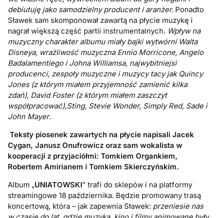
debiutuję jako samodzielny producent i aranżer.
Ponadto
Sławek sam skomponował zawartą na płycie muzykę i
nagrał większą część partii instrumentalnych.
Wpływ na
muzyczny charakter albumu miały bajki wytwórni Walta
Disneya, wrażliwość muzyczna Ennio Morricone, Angelo
Badalamentiego i Johna Williamsa, najwybitniejsi
producenci, zespoły muzyczne i muzycy tacy jak Quincy
Jones (z którym miałem przyjemność zamienić kilka
zdań), David Foster (z którym miałem zaszczyt
współpracować),Sting, Stevie Wonder, Simply Red, Sade i
John Mayer
.
Teksty piosenek zawartych na płycie napisali Jacek
Cygan, Janusz Onufrowicz oraz sam wokalista w
kooperacji z przyjaciółmi: Tomkiem Organkiem,
Robertem Amirianem i Tomkiem Skierczyńskim.
Album „
UNIATOWSKI
” trafi do sklepów i na platformy
streamingowe 18 października. Będzie promowany trasą
koncertową, która – jak zapewnia Sławek:
przeniesie nas
w czasie do lat, gdzie muzyka, kino i filmy animowane były