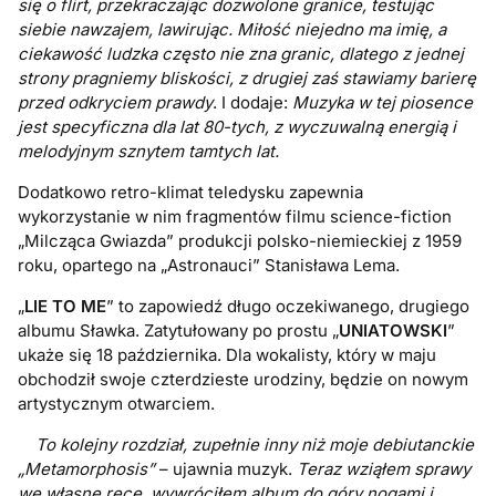
się o flirt, przekraczając dozwolone granice, testując
siebie nawzajem, lawirując. Miłość niejedno ma imię, a
ciekawość ludzka często nie zna granic, dlatego z jednej
strony pragniemy bliskości, z drugiej zaś stawiamy barierę
przed odkryciem prawdy
. I dodaje:
Muzyka w tej piosence
jest specyficzna dla lat 80-tych, z wyczuwalną energią i
melodyjnym sznytem tamtych lat.
Dodatkowo retro-klimat teledysku zapewnia
wykorzystanie w nim fragmentów filmu science-fiction
„Milcząca Gwiazda” produkcji polsko-niemieckiej z 1959
roku, opartego na „Astronauci” Stanisława Lema.
„
LIE TO ME
” to zapowiedź długo oczekiwanego, drugiego
albumu Sławka. Zatytułowany po prostu „
UNIATOWSKI
”
ukaże się 18 października. Dla wokalisty, który w maju
obchodził swoje czterdzieste urodziny, będzie on nowym
artystycznym otwarciem.
To kolejny rozdział, zupełnie inny niż moje debiutanckie
„Metamorphosis”
– ujawnia muzyk.
Teraz wziąłem sprawy
we własne ręce, wywróciłem album do góry nogami i