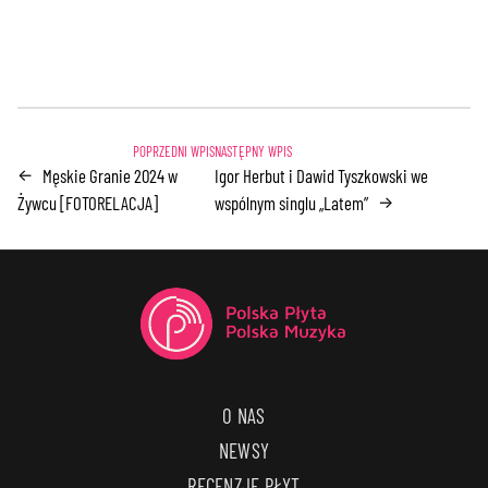
Męskie Granie 2024 w
Igor Herbut i Dawid Tyszkowski we
←
Żywcu [FOTORELACJA]
wspólnym singlu „Latem”
→
O NAS
NEWSY
RECENZJE PŁYT