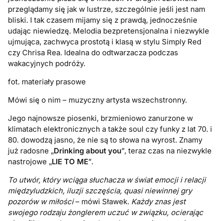
przeglądamy się jak w lustrze, szczególnie jeśli jest nam
bliski. I tak czasem mijamy się z prawdą, jednocześnie
udając niewiedzę. Melodia bezpretensjonalna i niezwykle
ujmująca, zachwyca prostotą i klasą w stylu Simply Red
czy Chrisa Rea. Idealna do odtwarzacza podczas
wakacyjnych podróży.
fot. materiały prasowe
Mówi się o nim – muzyczny artysta wszechstronny.
Jego najnowsze piosenki, brzmieniowo zanurzone w
klimatach elektronicznych a także soul czy funky z lat 70. i
80. dowodzą jasno, że nie są to słowa na wyrost. Znamy
już radosne „
Drinking about you
”, teraz czas na niezwykle
nastrojowe „
LIE TO ME
”.
To utwór, który wciąga słuchacza w świat emocji i relacji
międzyludzkich, iluzji szczęścia, quasi niewinnej gry
pozorów w miłości
– mówi Sławek.
Każdy znas jest
swojego rodzaju żonglerem uczuć w związku, ocierając