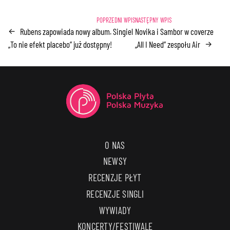
Rubens zapowiada nowy album. Singiel
Novika i Sambor w coverze
←
„To nie efekt placebo” już dostępny!
„All I Need” zespołu Air
→
O NAS
NEWSY
RECENZJE PŁYT
RECENZJE SINGLI
WYWIADY
KONCERTY/FESTIWALE