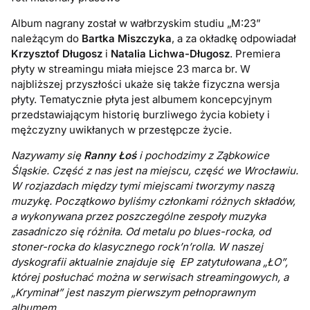
Album nagrany został w wałbrzyskim studiu „M:23”
należącym do
Bartka Miszczyka
, a za okładkę odpowiadał
Krzysztof Długosz
i
Natalia Lichwa-Długosz
. Premiera
płyty w streamingu miała miejsce 23 marca br. W
najbliższej przyszłości ukaże się także fizyczna wersja
płyty. Tematycznie płyta jest albumem koncepcyjnym
przedstawiającym historię burzliwego życia kobiety i
mężczyzny uwikłanych w przestępcze życie.
Nazywamy się
Ranny Łoś
i pochodzimy z Ząbkowice
Śląskie. Część z nas jest na miejscu, część we Wrocławiu.
W rozjazdach między tymi miejscami tworzymy naszą
muzykę. Początkowo byliśmy członkami różnych składów,
a wykonywana przez poszczególne zespoły muzyka
zasadniczo się różniła. Od metalu po blues-rocka, od
stoner-rocka do klasycznego rock’n’rolla. W naszej
dyskografii aktualnie znajduje się EP zatytułowana „ŁO”,
której posłuchać można w serwisach streamingowych, a
„Kryminał” jest naszym pierwszym pełnoprawnym
albumem.