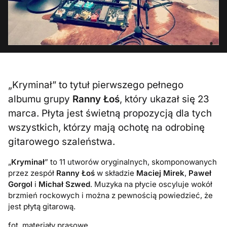
„Kryminał” to tytuł pierwszego pełnego
albumu grupy
Ranny Łoś
, który ukazał się 23
marca. Płyta jest świetną propozycją dla tych
wszystkich, którzy mają ochotę na odrobinę
gitarowego szaleństwa.
„
Kryminał
” to 11 utworów oryginalnych, skomponowanych
przez zespół
Ranny Łoś
w składzie
Maciej Mirek
,
Paweł
Gorgol
i
Michał Szwed
. Muzyka na płycie oscyluje wokół
brzmień rockowych i można z pewnością powiedzieć, że
jest płytą gitarową.
fot. materiały prasowe