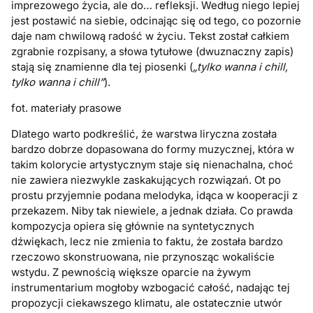
imprezowego życia, ale do… refleksji. Według niego lepiej
jest postawić na siebie, odcinając się od tego, co pozornie
daje nam chwilową radość w życiu. Tekst został całkiem
zgrabnie rozpisany, a słowa tytułowe (dwuznaczny zapis)
stają się znamienne dla tej piosenki (
„tylko wanna i chill,
tylko wanna i chill”
).
fot. materiały prasowe
Dlatego warto podkreślić, że warstwa liryczna została
bardzo dobrze dopasowana do formy muzycznej, która w
takim kolorycie artystycznym staje się nienachalna, choć
nie zawiera niezwykle zaskakujących rozwiązań. Ot po
prostu przyjemnie podana melodyka, idąca w kooperacji z
przekazem. Niby tak niewiele, a jednak działa. Co prawda
kompozycja opiera się głównie na syntetycznych
dźwiękach, lecz nie zmienia to faktu, że została bardzo
rzeczowo skonstruowana, nie przynosząc wokaliście
wstydu. Z pewnością większe oparcie na żywym
instrumentarium mogłoby wzbogacić całość, nadając tej
propozycji ciekawszego klimatu, ale ostatecznie utwór