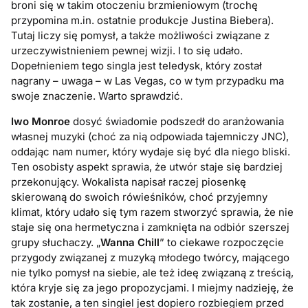
broni się w takim otoczeniu brzmieniowym (trochę
przypomina m.in. ostatnie produkcje Justina Biebera).
Tutaj liczy się pomysł, a także możliwości związane z
urzeczywistnieniem pewnej wizji. I to się udało.
Dopełnieniem tego singla jest teledysk, który został
nagrany – uwaga – w Las Vegas, co w tym przypadku ma
swoje znaczenie. Warto sprawdzić.
Iwo Monroe
dosyć świadomie podszedł do aranżowania
własnej muzyki (choć za nią odpowiada tajemniczy JNC),
oddając nam numer, który wydaje się być dla niego bliski.
Ten osobisty aspekt sprawia, że utwór staje się bardziej
przekonujący. Wokalista napisał raczej piosenkę
skierowaną do swoich rówieśników, choć przyjemny
klimat, który udało się tym razem stworzyć sprawia, że nie
staje się ona hermetyczna i zamknięta na odbiór szerszej
grupy słuchaczy. „
Wanna Chill
” to ciekawe rozpoczęcie
przygody związanej z muzyką młodego twórcy, mającego
nie tylko pomysł na siebie, ale też ideę związaną z treścią,
która kryje się za jego propozycjami. I miejmy nadzieję, że
tak zostanie, a ten singiel jest dopiero rozbiegiem przed