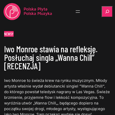
Szukaj
NEWSY
Iwo Monroe stawia na refleksję.
Posłuchaj singla „Wanna Chill”
[RECENZJA]
Iwo Monroe to świeża krew na rynku muzycznym. Młody
artysta właśnie wydał debiutancki singiel “Wanna Chill“,
do którego powstał teledysk nagrany w Las Vegas. Świeże
brzmienie, przyjemne flow i lekkość kompozycyjna. To
wyróżnia utwór „Wanna Chill„, będącego dopiero na
początku swojej drogi, młodego artysty, występującego
jako Iwo Monroe. Sam przekaz wydaje się dosyć