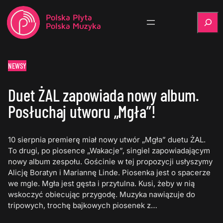
Szukaj
NEWSY
Duet ŻAL zapowiada nowy album.
Posłuchaj utworu „Mgła”!
10 sierpnia premierę miał nowy utwór „Mgła” duetu ŻAL.
To drugi, po piosence „Wakacje”, singiel zapowiadającym
nowy album zespołu. Gościnie w tej propozycji usłyszymy
Alicję Boratyn i Mariannę Linde. Piosenka jest o spacerze
we mgle. Mgła jest gęsta i przytulna. Kusi, żeby w nią
wskoczyć obiecując przygodę. Muzyka nawiązuje do
tripowych, trochę bajkowych piosenek z…