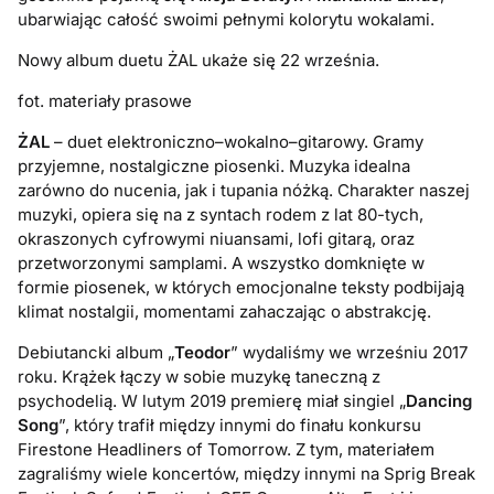
ubarwiając całość swoimi pełnymi kolorytu wokalami.
Nowy album duetu ŻAL ukaże się 22 września.
fot. materiały prasowe
ŻAL
– duet elektroniczno–wokalno–gitarowy. Gramy
przyjemne, nostalgiczne piosenki. Muzyka idealna
zarówno do nucenia, jak i tupania nóżką. Charakter naszej
muzyki, opiera się na z syntach rodem z lat 80-tych,
okraszonych cyfrowymi niuansami, lofi gitarą, oraz
przetworzonymi samplami. A wszystko domknięte w
formie piosenek, w których emocjonalne teksty podbijają
klimat nostalgii, momentami zahaczając o abstrakcję.
Debiutancki album „
Teodor
” wydaliśmy we wrześniu 2017
roku. Krążek łączy w sobie muzykę taneczną z
psychodelią. W lutym 2019 premierę miał singiel „
Dancing
Song
”, który trafił między innymi do finału konkursu
Firestone Headliners of Tomorrow. Z tym, materiałem
zagraliśmy wiele koncertów, między innymi na Sprig Break