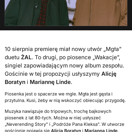
10 sierpnia premierę miał nowy utwór „Mgła”
duetu
ŻAL
. To drugi, po piosence „Wakacje”,
singiel zapowiadającym nowy album zespołu.
Gościnie w tej propozycji usłyszymy
Alicję
Boratyn
i
Mariannę Linde
.
Piosenka jest o spacerze we mgle. Mgła jest gęsta i
przytulna. Kusi, żeby w nią wskoczyć obiecując przygodę.
Muzyka nawiązuje do tripowych, trochę bajkowych
piosenek z lat 80-tych. Można w niej usłyszeć
„Neverending Story” i „Podróże Pana Kleksa”. W utworze
gościnnie pojawią się
Alicja Boratyn
i
Marianna Linde
,