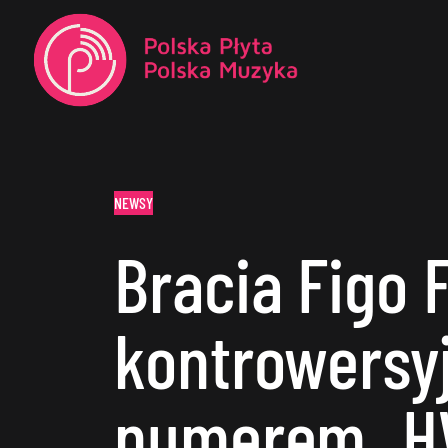
NEWSY
Bracia Figo 
kontrowersy
numerem „H