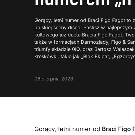
Gorący, letni numer od Braci Figo Fagot 
polskiej sceny disco. Pastisz w najlepszy
kultowego już duetu Bracia Figo Fagot. Twor
także w formacjach Darmozjady, Figo & S
triumfy składzie 0IQ, oraz Bartosz Walaszek,
kreskówki, takie jak „Blok Ekipa”, „Egzorcy
06 sierpnia 2023
Gorący, letni numer od
Braci Figo 