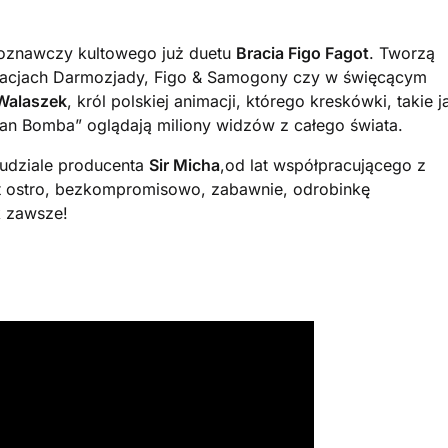
poznawczy kultowego już duetu
Bracia Figo Fagot
. Tworzą
ormacjach Darmozjady, Figo & Samogony czy w święcącym
Walaszek
, król polskiej animacji, którego kreskówki, takie j
tan Bomba” oglądają miliony widzów z całego świata.
udziale producenta
Sir Micha
,od lat współpracującego z
st ostro, bezkompromisowo, zabawnie, odrobinkę
k zawsze!