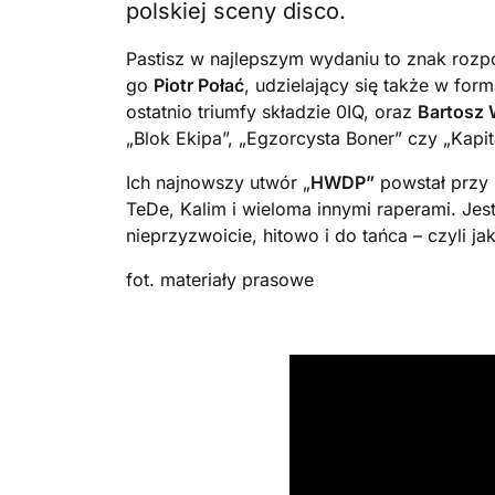
polskiej sceny disco.
Pastisz w najlepszym wydaniu to znak roz
go
Piotr Połać
, udzielający się także w f
ostatnio triumfy składzie 0IQ, oraz
Bartosz 
„Blok Ekipa”, „Egzorcysta Boner” czy „Kapi
Ich najnowszy utwór „
HWDP”
powstał przy 
TeDe, Kalim i wieloma innymi raperami. Je
nieprzyzwoicie, hitowo i do tańca – czyli ja
fot. materiały prasowe