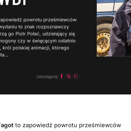
to zapowiedź powrotu prześmiewców
m wydaniu to znak rozpoznawczy
zą go Piotr Połać, udzielający się
amogony czy w święcącym ostatnio
 król polskiej animacji, którego
sta…
Udostępnij:
Fagot
to zapowiedź powrotu prześmiewców