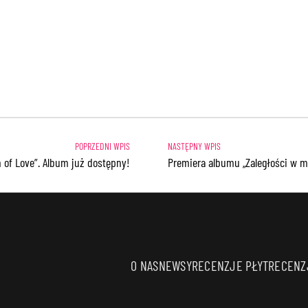
 of Love”. Album już dostępny!
Premiera albumu „Zaległości w mi
O NAS
NEWSY
RECENZJE PŁYT
RECENZJ