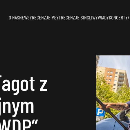
O NAS
NEWSY
RECENZJE PŁYT
RECENZJE SINGLI
WYWIADY
KONCERTY/
Fagot z
jnym
WDP”