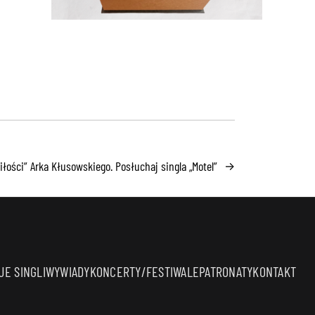
łości” Arka Kłusowskiego. Posłuchaj singla „Motel”
→
E SINGLI
WYWIADY
KONCERTY/FESTIWALE
PATRONATY
KONTAKT