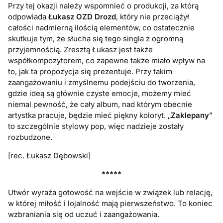
Przy tej okazji należy wspomnieć o produkcji, za którą
odpowiada
Łukasz OZD Drozd
, który nie przeciążył
całości nadmierną ilością elementów, co ostatecznie
skutkuje tym, że słucha się tego singla z ogromną
przyjemnością. Zresztą Łukasz jest także
współkompozytorem, co zapewne także miało wpływ na
to, jak ta propozycja się prezentuje. Przy takim
zaangażowaniu i zmyślnemu podejściu do tworzenia,
gdzie ideą są głównie czyste emocje, możemy mieć
niemal pewność, że cały album, nad którym obecnie
artystka pracuje, będzie mieć piękny koloryt. „
Zaklepany
”
to szczególnie stylowy pop, więc nadzieje zostały
rozbudzone.
[rec. Łukasz Dębowski]
*****
Utwór wyraża gotowość na wejście w związek lub relację,
w której miłość i lojalność mają pierwszeństwo. To koniec
wzbraniania się od uczuć i zaangażowania.