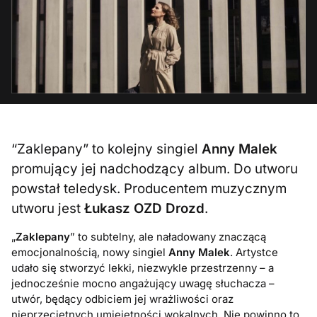
“Zaklepany” to kolejny singiel
Anny Malek
promujący jej nadchodzący album. Do utworu
powstał teledysk. Producentem muzycznym
utworu jest
Łukasz OZD Drozd
.
„
Zaklepany
” to subtelny, ale naładowany znaczącą
emocjonalnością, nowy singiel
Anny Malek
. Artystce
udało się stworzyć lekki, niezwykle przestrzenny – a
jednocześnie mocno angażujący uwagę słuchacza –
utwór, będący odbiciem jej wrażliwości oraz
nieprzeciętnych umiejętności wokalnych. Nie powinno to