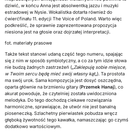
dziwić, w końcu Anna jest absolwentką jazzu i muzyki
estradowej w Nysie. Wokalistka dotarła również do
ćwierćfinału 11. edycji The Voice of Poland. Warto więc
podkreślić, że sprawnie zaprezentowana propozycja
niesiona jest na głosie oraz dojrzałej interpretacji.
fot. materiały prasowe
Także tekst stanowi udaną część tego numeru, spajając
się z nim w sposób symbiotyczny, a co za tym idzie słowa
nie budzą żadnych zastrzeżeń („
Zaklepuję sobie miejsce,
w Twoim sercu będę mieć swój własny kąt
„). Ta prostota
ma swój urok. Sama kompozycja jest dosyć oszczędna,
oparta głównie na brzmieniu gitary (
Przemek Hanaj
), co
akurat powoduje, że czytelniej została uwidoczniona
melodyka. Do tego dochodzą ciekawe rozwiązania
harmoniczne, sprawiające, że utwór nie jest banalną
pioseneczką. Szlachetny pierwiastek pobudza wręcz
głęboką żywotność tego kawałka, namaszczając go czymś
dodatkowo wartościowym.