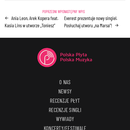
Ania Leon, Arek Kopera feat.
Everest prezentuje nowy singiel.
←
Kasia Lins w utworze „Toniesz”
Posłuchaj utworu „na Marsa”!
→
O NAS
NEWSY
RECENZJE PŁYT
RECENZJE SINGLI
WYWIADY
KONCERTY/FESTIWALE