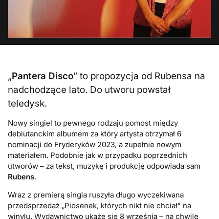
„
Pantera Disco
” to propozycja od Rubensa na
nadchodzące lato. Do utworu powstał
teledysk.
Nowy singiel to pewnego rodzaju pomost między
debiutanckim albumem za który artysta otrzymał 6
nominacji do Fryderyków 2023, a zupełnie nowym
materiałem. Podobnie jak w przypadku poprzednich
utworów – za tekst, muzykę i produkcję odpowiada sam
Rubens
.
Wraz z premierą singla ruszyła długo wyczekiwana
przedsprzedaż „Piosenek, których nikt nie chciał” na
winylu. Wydawnictwo ukaże się 8 września – na chwilę