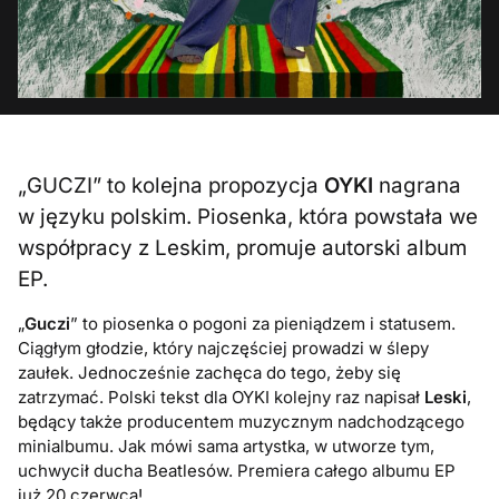
„GUCZI” to kolejna propozycja
OYKI
nagrana
w języku polskim. Piosenka, która powstała we
współpracy z Leskim, promuje autorski album
EP.
„
Guczi
” to piosenka o pogoni za pieniądzem i statusem.
Ciągłym głodzie, który najczęściej prowadzi w ślepy
zaułek. Jednocześnie zachęca do tego, żeby się
zatrzymać. Polski tekst dla OYKI kolejny raz napisał
Leski
,
będący także producentem muzycznym nadchodzącego
minialbumu. Jak mówi sama artystka, w utworze tym,
uchwycił ducha Beatlesów. Premiera całego albumu EP
już 20 czerwca!