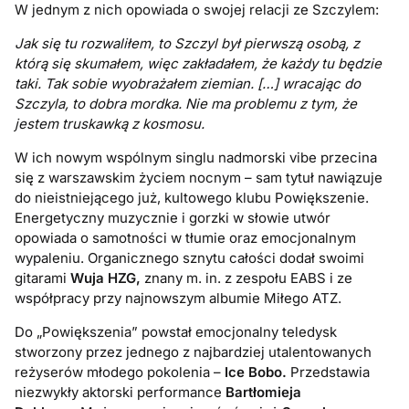
W jednym z nich opowiada o swojej relacji ze Szczylem:
Jak się tu rozwaliłem, to Szczyl był pierwszą osobą, z
którą się skumałem, więc zakładałem, że każdy tu będzie
taki. Tak sobie wyobrażałem ziemian. […] wracając do
Szczyla, to dobra mordka. Nie ma problemu z tym, że
jestem truskawką z kosmosu.
W ich nowym wspólnym singlu nadmorski vibe przecina
się z warszawskim życiem nocnym – sam tytuł nawiązuje
do nieistniejącego już, kultowego klubu Powiększenie.
Energetyczny muzycznie i gorzki w słowie utwór
opowiada o samotności w tłumie oraz emocjonalnym
wypaleniu. Organicznego sznytu całości dodał swoimi
gitarami
Wuja HZG,
znany m. in. z zespołu EABS i ze
współpracy przy najnowszym albumie Miłego ATZ.
Do „Powiększenia” powstał emocjonalny teledysk
stworzony przez jednego z najbardziej utalentowanych
reżyserów młodego pokolenia –
Ice Bobo.
Przedstawia
niezwykły aktorski performance
Bartłomieja