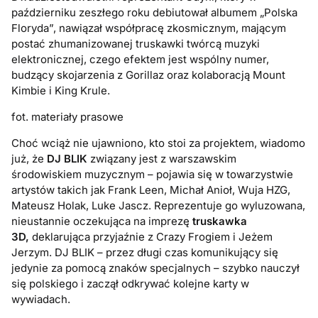
październiku zeszłego roku debiutował albumem „Polska
Floryda”, nawiązał współpracę zkosmicznym, mającym
postać zhumanizowanej truskawki twórcą muzyki
elektronicznej, czego efektem jest wspólny numer,
budzący skojarzenia z Gorillaz oraz kolaboracją Mount
Kimbie i King Krule.
fot. materiały prasowe
Choć wciąż nie ujawniono, kto stoi za projektem, wiadomo
już, że
DJ BLIK
związany jest z warszawskim
środowiskiem muzycznym – pojawia się w towarzystwie
artystów takich jak Frank Leen, Michał Anioł, Wuja HZG,
Mateusz Holak, Luke Jascz. Reprezentuje go wyluzowana,
nieustannie oczekująca na imprezę
truskawka
3D,
deklarująca przyjaźnie z Crazy Frogiem i Jeżem
Jerzym. DJ BLIK – przez długi czas komunikujący się
jedynie za pomocą znaków specjalnych – szybko nauczył
się polskiego i zaczął odkrywać kolejne karty w
wywiadach.