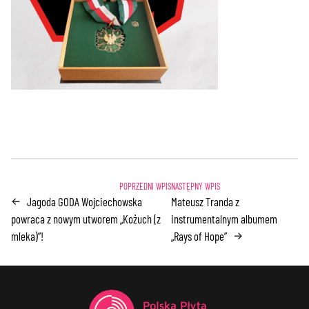
Jagoda GODA Wojciechowska
Mateusz Tranda z
←
powraca z nowym utworem „Kożuch (z
instrumentalnym albumem
mleka)”!
„Rays of Hope”
→