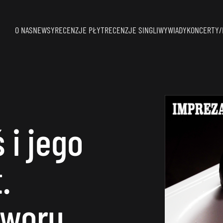
O NAS
NEWSY
RECENZJE PŁYT
RECENZJE SINGLI
WYWIADY
KONCERTY/
 i jego
.
tworu