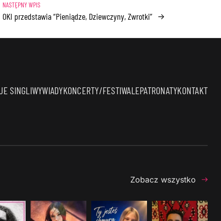
OKI przedstawia “Pieniądze, Dziewczyny, Zwrotki”
→
E SINGLI
WYWIADY
KONCERTY/FESTIWALE
PATRONATY
KONTAKT
Zobacz wszystko