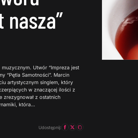
t nasza”
 muzycznym. Utwór “Impreza jest
ny “Pętla Samotności”. Marcin
iu artystycznym singlem, który
zerpiących w znaczącej ilości z
nie zrezygnował z ostatnich
ynamiki, która…
Udostępnij: