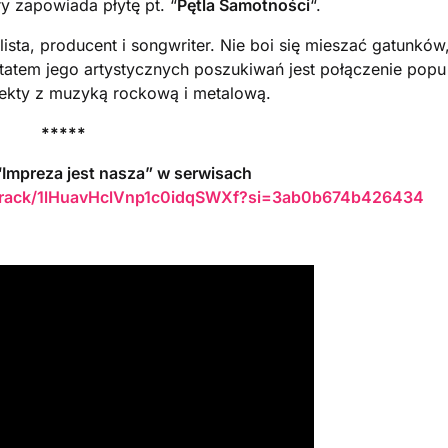
ry zapowiada płytę pt. “
Pętla Samotności
“.
lista, producent i songwriter. Nie boi się mieszać gatunków
ultatem jego artystycznych poszukiwań jest połączenie popu
ojekty z muzyką rockową i metalową.
*****
“Impreza jest nasza” w serwisach
m/track/1lHuavHclVnp1c0idqSWXf?si=3ab0b674b426434