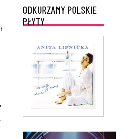
ODKURZAMY POLSKIE
PŁYTY
ł
o
m