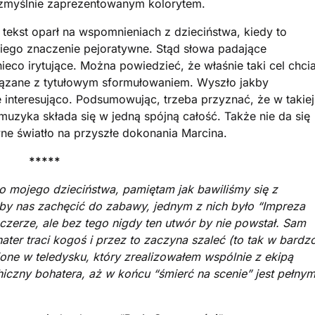
zmyślnie zaprezentowanym kolorytem.
tekst oparł na wspomnieniach z dzieciństwa, kiedy to
niego znaczenie pejoratywne. Stąd słowa padające
eco irytujące. Można powiedzieć, że właśnie taki cel chcia
związane z tytułowym sformułowaniem. Wyszło jakby
ie interesująco. Podsumowując, trzeba przyznać, że w takiej
muzyka składa się w jedną spójną całość. Także nie da się
ne światło na przyszłe dokonania Marcina.
*****
do mojego dzieciństwa, pamiętam jak bawiliśmy się z
 by nas zachęcić do zabawy, jednym z nich było “Impreza
szczerze, ale bez tego nigdy ten utwór by nie powstał. Sam
ter traci kogoś i przez to zaczyna szaleć (to tak w bardz
one w teledysku, który zrealizowałem wspólnie z ekipą
hiczny bohatera, aż w końcu “śmierć na scenie” jest pełny