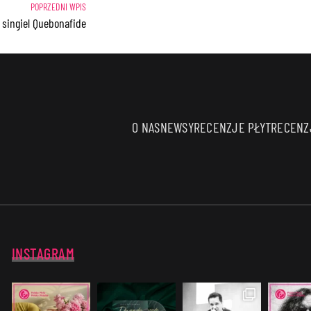
i singiel Quebonafide
O NAS
NEWSY
RECENZJE PŁYT
RECENZJ
INSTAGRAM