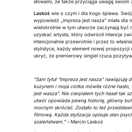
słowami, że także przyciąga uwagę swoim 
Laskoś
wie o czym i dla kogo śpiewa. Swój 
wypowiedź „impreza jest nasza” miała dla 
wielokrotnie w tym utworze zaczynają być ni
uzyskać artysta, który odwrócił intencje 
intencjonalnie przewrotnie i przez to właśn
stylistyce, każdy element nowej propozycji 
ukryć, że premierowy singiel rzuca pozytyw
“Sam tytuł “Impreza jest nasza” nawiązuję 
kuzynem i moja ciotka mówiła różne hasło,
jest wasza”. Nie cierpiałem tych haseł tak 
utwór opowiada pewną historię, główny boha
mocnym skrócie). Zostało to też przedstawi
filmową. Każda stylizacja opisuje stan psyc
szaleństwem.” –
Marcin Laskoś