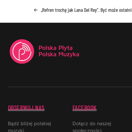
„Refren trochę jak Lana Del Rey”. Być może ostatn
←
OBSERWUJ NAS
FACEBOOK
Bądź bliżej polskiej
Dołącz do naszej
muzyki.
społeczności.