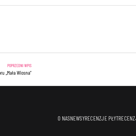
oru „Mała Wiosna”
O NAS
NEWSY
RECENZJE PŁYT
RECENZJ