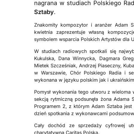
nagrana w studiach Polskiego Rad
Sztaby
.
Znakomity kompozytor i aranżer Adam S
kwietnia zaprezentuje własną kompozycj
symbolem wsparcia Polskich Artystów dla Uk
W studiach radiowych spotkali się najwybi
Kukulska, Dana Winnycka, Dagmara Gregor
Mietek Szcześniak, Andrzej Piaseczny, Kuba
w Warszawie, Chór Polskiego Radia i sek
wykonana w języku polskim jak i ukraińskim
Pomysł wykonania tego utworu z wieloma w
sekcją rytmiczną podsunęła żona Adama S
Programem 2, z którym Adam Sztaba jest zw
dzień spotkania z wykonawcami podsumował 
Cały dochód ze sprzedaży cyfrowej ut
charytatywną Caritas Polska.