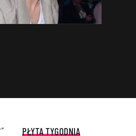
PŁYTA TYGODNIA
r”