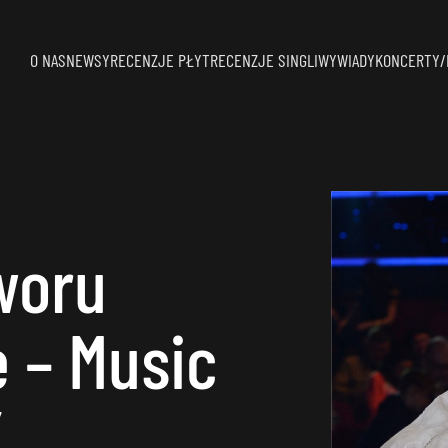
O NAS
NEWSY
RECENZJE PŁYT
RECENZJE SINGLI
WYWIADY
KONCERTY/
woru
 – Music
”