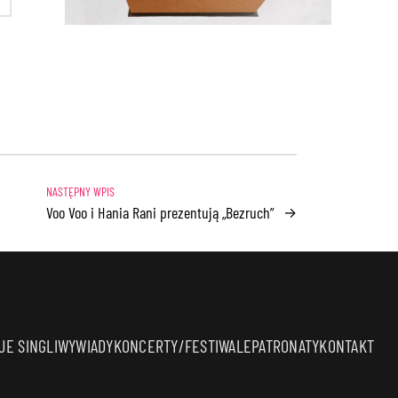
Voo Voo i Hania Rani prezentują „Bezruch”
→
E SINGLI
WYWIADY
KONCERTY/FESTIWALE
PATRONATY
KONTAKT