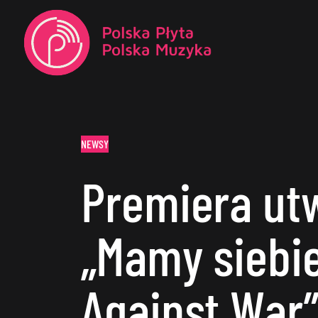
NEWSY
Premiera ut
„Mamy siebie
Against War