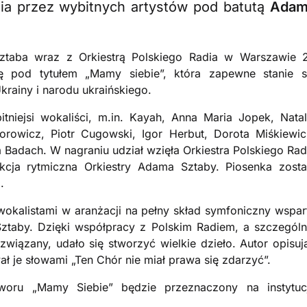
ia przez wybitnych artystów pod batutą
Adam
ztaba wraz z Orkiestrą Polskiego Radia w Warszawie 
ę pod tytułem „Mamy siebie”, która zapewne stanie s
rainy i narodu ukraińskiego.
tniejsi wokaliści, m.in. Kayah, Anna Maria Jopek, Natal
owicz, Piotr Cugowski, Igor Herbut, Dorota Miśkiewic
 Badach. W nagraniu udział wzięła Orkiestra Polskiego Rad
cja rytmiczna Orkiestry Adama Sztaby. Piosenka zosta
.
okalistami w aranżacji na pełny skład symfoniczny wspar
ztaby. Dzięki współpracy z Polskim Radiem, a szczególn
iązany, udało się stworzyć wielkie dzieło. Autor opisuj
je słowami „Ten Chór nie miał prawa się zdarzyć”.
woru „Mamy Siebie” będzie przeznaczony na instytuc