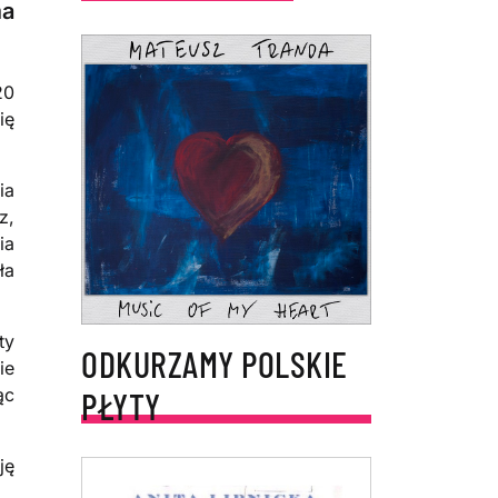
a
20
ię
ia
z,
ia
ła
ty
ODKURZAMY POLSKIE
ie
ąc
PŁYTY
ję