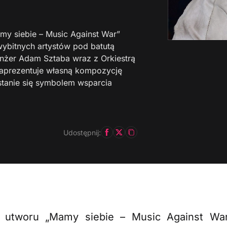
my siebie – Music Against War”
wybitnych artystów pod batutą
nżer Adam Sztaba wraz z Orkiestrą
zaprezentuje własną kompozycję
stanie się symbolem wsparcia
Udostępnij:
a utworu „Mamy siebie – Music Against Wa