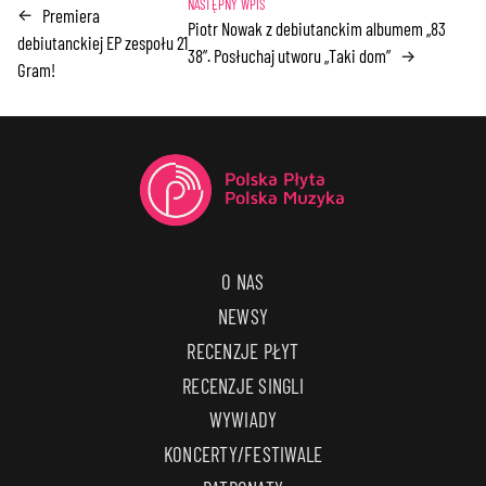
Premiera
←
Piotr Nowak z debiutanckim albumem „83
debiutanckiej EP zespołu 21
38”. Posłuchaj utworu „Taki dom”
→
Gram!
O NAS
NEWSY
RECENZJE PŁYT
RECENZJE SINGLI
WYWIADY
KONCERTY/FESTIWALE