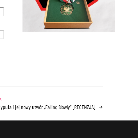
zypuła i jej nowy utwór „Falling Slowly” [RECENZJA]
→