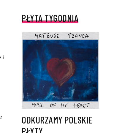
PŁYTA TYGODNIA
9
 i
e
ODKURZAMY POLSKIE
PŁYTY