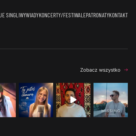
E SINGLI
WYWIADY
KONCERTY/FESTIWALE
PATRONATY
KONTAKT
Zobacz wszystko