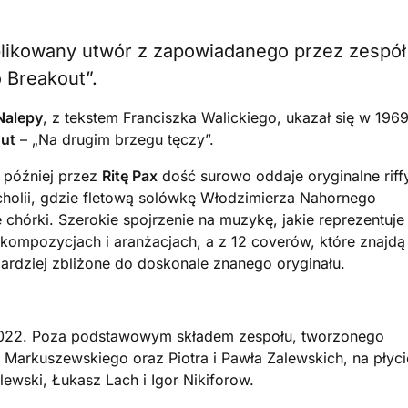
blikowany utwór z zapowiadanego przez zespół
 Breakout”.
Nalepy
, z tekstem Franciszka Walickiego, ukazał się w 196
ut
– „Na drugim brzegu tęczy”.
 później przez
Ritę Pax
dość surowo oddaje oryginalne riffy
holii, gdzie fletową solówkę Włodzimierza Nahornego
 chórki. Szerokie spojrzenie na muzykę, jakie reprezentuje
h kompozycjach i aranżacjach, a z 12 coverów, które znajdą
bardziej zbliżone do doskonale znanego oryginału.
 2022. Poza podstawowym składem zespołu, tworzonego
a Markuszewskiego oraz Piotra i Pawła Zalewskich, na płyci
ewski, Łukasz Lach i Igor Nikiforow.