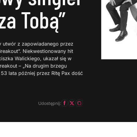
za Tobą”
y utwór z zapowiadanego przez
Breakout”. Niekwestionowany hit
iszka Walickiego, ukazał się w
Breakout – „Na drugim brzegu
53 lata później przez Ritę Pax dość
Udostępnij: