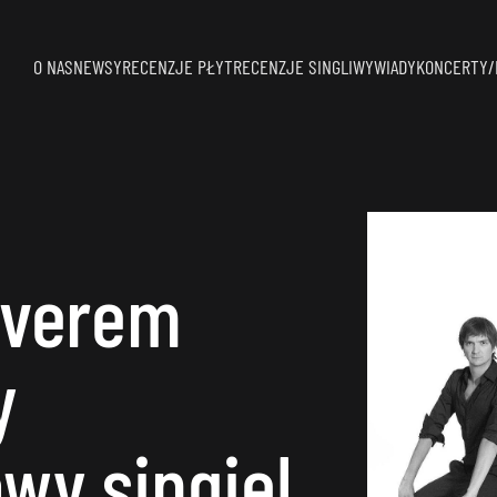
O NAS
NEWSY
RECENZJE PŁYT
RECENZJE SINGLI
WYWIADY
KONCERTY/
overem
y
wy singiel