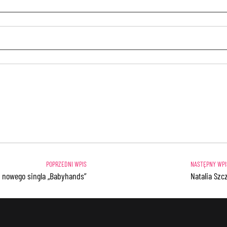
j nowego singla „Babyhands”
Natalia Szc