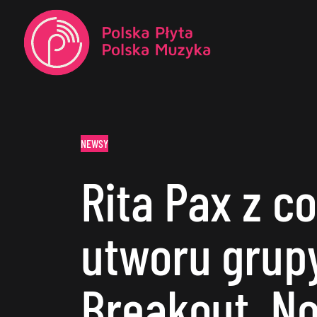
NEWSY
Rita Pax z c
utworu grup
Breakout. No