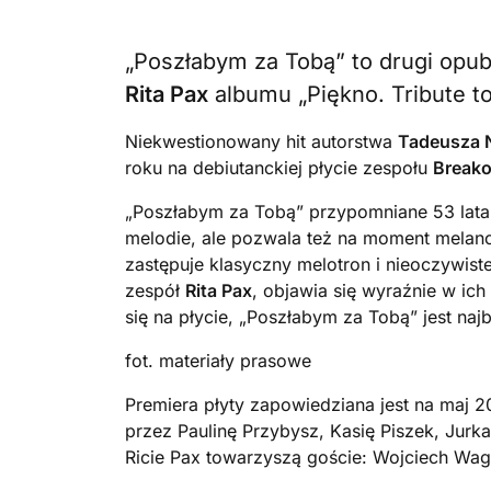
„Poszłabym za Tobą” to drugi opu
Rita Pax
albumu „Piękno. Tribute to
Niekwestionowany hit autorstwa
Tadeusza 
roku na debiutanckiej płycie zespołu
Breako
„Poszłabym za Tobą” przypomniane 53 lata
melodie, ale pozwala też na moment melanc
zastępuje klasyczny melotron i nieoczywiste
zespół
Rita Pax
, objawia się wyraźnie w ic
się na płycie, „Poszłabym za Tobą” jest naj
fot. materiały prasowe
Premiera płyty zapowiedziana jest na maj
przez Paulinę Przybysz, Kasię Piszek, Jurk
Ricie Pax towarzyszą goście: Wojciech Wagl