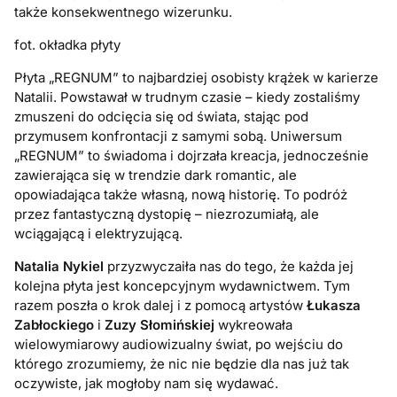
także konsekwentnego wizerunku.
fot. okładka płyty
Płyta „REGNUM” to najbardziej osobisty krążek w karierze
Natalii. Powstawał w trudnym czasie – kiedy zostaliśmy
zmuszeni do odcięcia się od świata, stając pod
przymusem konfrontacji z samymi sobą. Uniwersum
„REGNUM” to świadoma i dojrzała kreacja, jednocześnie
zawierająca się w trendzie dark romantic, ale
opowiadająca także własną, nową historię. To podróż
przez fantastyczną dystopię – niezrozumiałą, ale
wciągającą i elektryzującą.
Natalia Nykiel
przyzwyczaiła nas do tego, że każda jej
kolejna płyta jest koncepcyjnym wydawnictwem. Tym
razem poszła o krok dalej i z pomocą artystów
Łukasza
Zabłockiego
i
Zuzy Słomińskiej
wykreowała
wielowymiarowy audiowizualny świat, po wejściu do
którego zrozumiemy, że nic nie będzie dla nas już tak
oczywiste, jak mogłoby nam się wydawać.