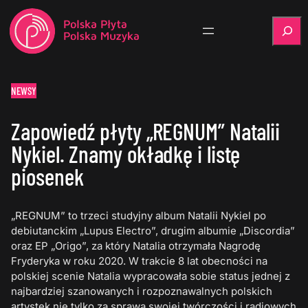
Szukaj
NEWSY
Zapowiedź płyty „REGNUM” Natalii
Nykiel. Znamy okładkę i listę
piosenek
„REGNUM” to trzeci studyjny album Natalii Nykiel po
debiutanckim „Lupus Electro”, drugim albumie „Discordia”
oraz EP „Origo”, za który Natalia otrzymała Nagrodę
Fryderyka w roku 2020. W trakcie 8 lat obecności na
polskiej scenie Natalia wypracowała sobie status jednej z
najbardziej szanowanych i rozpoznawalnych polskich
artystek nie tylko za sprawą swojej twórczości i radiowych