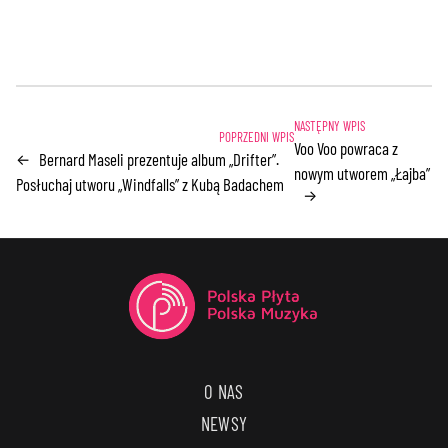
Voo Voo powraca z
Bernard Maseli prezentuje album „Drifter”.
←
nowym utworem „Łajba”
Posłuchaj utworu „Windfalls” z Kubą Badachem
→
O NAS
NEWSY