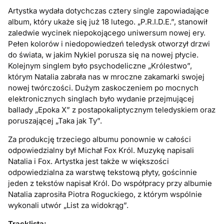
Artystka wydała dotychczas cztery single zapowiadające
album, który ukaże się już 18 lutego. „P.R.I.D.E.”, stanowił
zaledwie wycinek niepokojącego uniwersum nowej ery.
Pełen kolorów i niedopowiedzeń teledysk otworzył drzwi
do świata, w jakim Nykiel porusza się na nowej płycie.
Kolejnym singlem było psychodeliczne „Królestwo”,
którym Natalia zabrała nas w mroczne zakamarki swojej
nowej twórczości. Dużym zaskoczeniem po mocnych
elektronicznych singlach było wydanie przejmującej
ballady „Epoka X” z postapokaliptycznym teledyskiem oraz
poruszającej „Taka jak Ty”.
Za produkcję trzeciego albumu ponownie w całości
odpowiedzialny był Michał Fox Król. Muzykę napisali
Natalia i Fox. Artystka jest także w większości
odpowiedzialna za warstwę tekstową płyty, gościnnie
jeden z tekstów napisał Król. Do współpracy przy albumie
Natalia zaprosiła Piotra Roguckiego, z którym wspólnie
wykonali utwór „List za widokrąg”.
Tracklista: