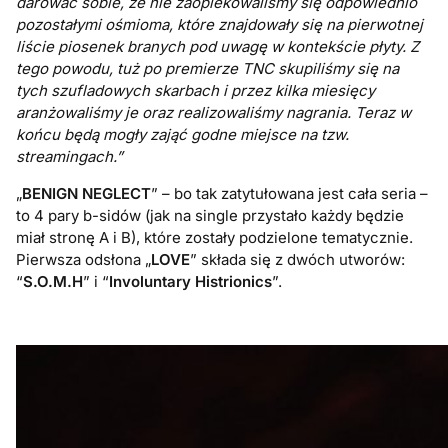
darować sobie, że nie zaopiekowaliśmy się odpowiednio
pozostałymi ośmioma, które znajdowały się na pierwotnej
liście piosenek branych pod uwagę w kontekście płyty. Z
tego powodu, tuż po premierze TNC skupiliśmy się na
tych szufladowych skarbach i przez kilka miesięcy
aranżowaliśmy je oraz realizowaliśmy nagrania. Teraz w
końcu będą mogły zająć godne miejsce na tzw.
streamingach.”
„
BENIGN NEGLECT
” – bo tak zatytułowana jest cała seria –
to 4 pary b-sidów (jak na single przystało każdy będzie
miał stronę A i B), które zostały podzielone tematycznie.
Pierwsza odsłona „
LOVE
” składa się z dwóch utworów:
“
S.O.M.H
” i “
Involuntary Histrionics
”.