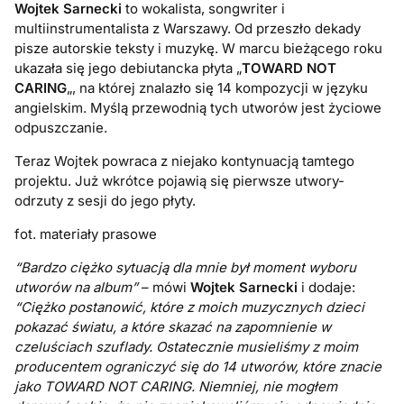
Wojtek Sarnecki
to wokalista, songwriter i
multiinstrumentalista z Warszawy. Od przeszło dekady
pisze autorskie teksty i muzykę. W marcu bieżącego roku
ukazała się jego debiutancka płyta „
TOWARD NOT
CARING
„, na której znalazło się 14 kompozycji w języku
angielskim. Myślą przewodnią tych utworów jest życiowe
odpuszczanie.
Teraz Wojtek powraca z niejako kontynuacją tamtego
projektu. Już wkrótce pojawią się pierwsze utwory-
odrzuty z sesji do jego płyty.
fot. materiały prasowe
“Bardzo ciężko sytuacją dla mnie był moment wyboru
utworów na album”
– mówi
Wojtek Sarnecki
i dodaje:
“Ciężko postanowić, które z moich muzycznych dzieci
pokazać światu, a które skazać na zapomnienie w
czeluściach szuflady. Ostatecznie musieliśmy z moim
producentem ograniczyć się do 14 utworów, które znacie
jako TOWARD NOT CARING. Niemniej, nie mogłem