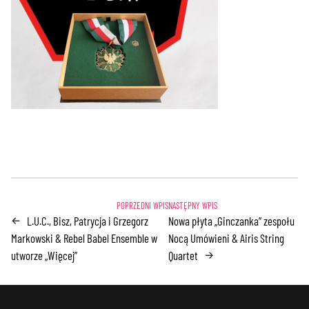
L.U.C., Bisz, Patrycja i Grzegorz
Nowa płyta „Ginczanka” zespołu
←
Markowski & Rebel Babel Ensemble w
Nocą Umówieni & Airis String
utworze „Więcej”
Quartet
→