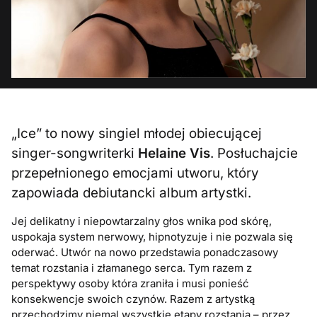
„Ice” to nowy singiel młodej obiecującej
singer-songwriterki
Helaine Vis
. Posłuchajcie
przepełnionego emocjami utworu, który
zapowiada debiutancki album artystki.
Jej delikatny i niepowtarzalny głos wnika pod skórę,
uspokaja system nerwowy, hipnotyzuje i nie pozwala się
oderwać. Utwór na nowo przedstawia ponadczasowy
temat rozstania i złamanego serca. Tym razem z
perspektywy osoby która zraniła i musi ponieść
konsekwencje swoich czynów. Razem z artystką
przechodzimy niemal wszystkie etapy rozstania – przez