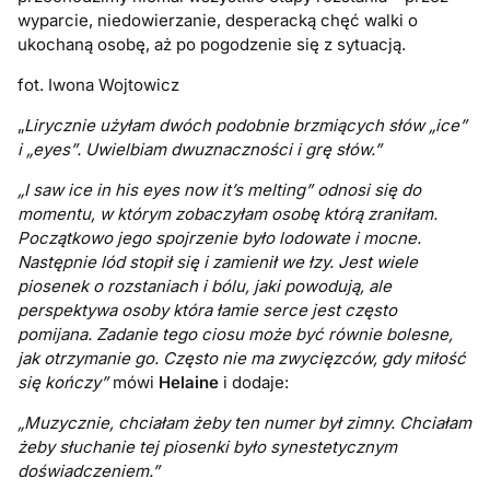
wyparcie, niedowierzanie, desperacką chęć walki o
ukochaną osobę, aż po pogodzenie się z sytuacją.
fot. Iwona Wojtowicz
„
Lirycznie użyłam dwóch podobnie brzmiących słów „ice”
i „eyes”. Uwielbiam dwuznaczności i grę słów.”
„I saw ice in his eyes now it’s melting” odnosi się do
momentu, w którym zobaczyłam osobę którą zraniłam.
Początkowo jego spojrzenie było lodowate i mocne.
Następnie lód stopił się i zamienił we łzy. Jest wiele
piosenek o rozstaniach i bólu, jaki powodują, ale
perspektywa osoby która łamie serce jest często
pomijana. Zadanie tego ciosu może być równie bolesne,
jak otrzymanie go. Często nie ma zwycięzców, gdy miłość
się kończy”
mówi
Helaine
i dodaje:
„Muzycznie, chciałam żeby ten numer był zimny. Chciałam
żeby słuchanie tej piosenki było synestetycznym
doświadczeniem.”