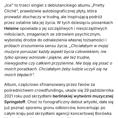
„Ice” to trzeci singiel z debiutanckiego abumu „Pretty
Cliché”, prawdziwie autobiograficznej płyty, która
prowadzi słuchaczy w trudną, ale inspirującą podróż
przez ostatnie lata jej życia. W tych dziesięciu piosenkach
Helaine
opowiada o jej szczęśliwych i nieszczęśliwych
miłościach, zmaganiach ze zdrowiem psychicznym,
wyboistej drodze do odnalezienia własnej tożsamości i
próbach zrozumienia sensu życia.
„Chciałabym w mojej
muzyce poruszać każdy aspekt bycia człowiekiem, nie
tylko sprawy wzniosłe i piękne, ale też trudne,
niewygodne czy całkiem przyziemne. Nie boję się pisać o
moich porażkach. Chciałabym żeby ludzie uczyli się na
moich błędach”.
Album, częściowo sfinansowany przez fanów za
pośrednictwem crowdfundingu, ukaże się 29 października
2021 roku pod skrzydłami
berlińskiej wytwórni muzycznej
Springstoff
. Choć to fonograficzny debiut artystki, dała się
już poznać sporemu gronu odbiorców, koncertując po
całym kraju pod skrzydłami agencji koncertowej Borówka