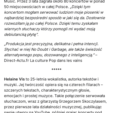
Music. Przez 3 lata zagrała około 80 koncertów w ponad
50 miejscowościach w całej Polsce.
„Dzięki tym
koncertom mogłam serwować ludziom moje piosenki w
najbardziej bezpośredni sposób w jaki się da. Dosłownie
rozwoziłam ją po całej Polsce. Dzięki temu zyskałam
wiernych słuchaczy którzy pomogli mi wydać moją
debiutancką płytę”.
„Produkcja jest precyzyjna, delikatna i pełna intencji.
Słychać w niej No Doubt i Garbage, ale także świeżość
alternatywnego popu, dozowanego z inteligencją.”
–
Direct-Actu.fr La culture Pop dans les vains
*****
Helaine Vis
to 25-letnia wokalistka, autorka tekstów i
muzyki. Jej twórczość opiera się na czterech filarach –
szczerych tekstach, charakterystycznym głosie,
emocjach i prostej muzyce. Takie połączenie serwowała
słuchaczom, wraz z gitarzystą Grzegorzem Skoczylasem,
przez pierwsze lata działalności muzycznej, publikując
swoje utwory na YouTube, później grając koncerty pod