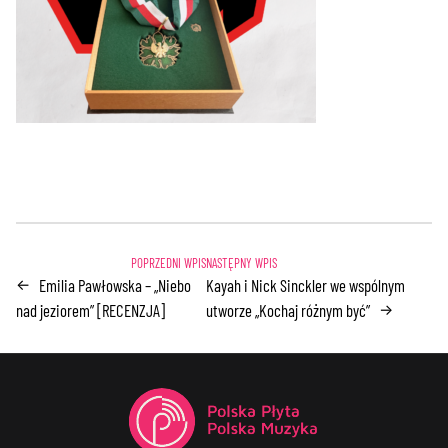
Emilia Pawłowska – „Niebo
Kayah i Nick Sinckler we wspólnym
←
nad jeziorem” [RECENZJA]
utworze „Kochaj różnym być”
→