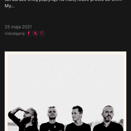
My…
25 maja 2021
Udostępnij: