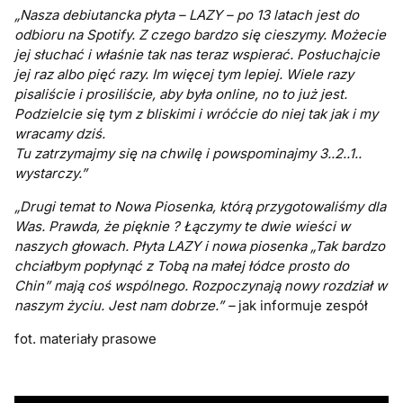
„Nasza debiutancka płyta – LAZY – po 13 latach jest do
odbioru na Spotify. Z czego bardzo się cieszymy. Możecie
jej słuchać i właśnie tak nas teraz wspierać. Posłuchajcie
jej raz albo pięć razy. Im więcej tym lepiej. Wiele razy
pisaliście i prosiliście, aby była online, no to już jest.
Podzielcie się tym z bliskimi i wróćcie do niej tak jak i my
wracamy dziś.
Tu zatrzymajmy się na chwilę i powspominajmy 3..2..1..
wystarczy.”
„Drugi temat to Nowa Piosenka, którą przygotowaliśmy dla
Was. Prawda, że pięknie ?
Łączymy te dwie wieści w
naszych głowach. Płyta LAZY i nowa piosenka „Tak bardzo
chciałbym popłynąć z Tobą na małej łódce prosto do
Chin” mają coś wspólnego.
Rozpoczynają nowy rozdział w
naszym życiu. Jest nam dobrze.” –
jak informuje zespół
fot. materiały prasowe