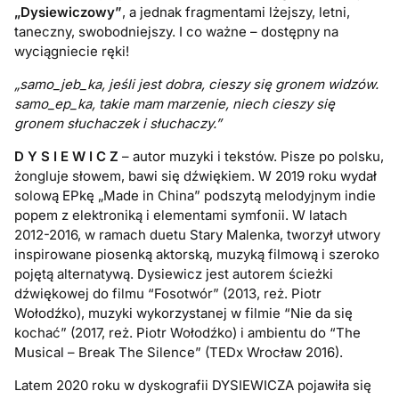
„
Dysiewiczowy”
, a jednak fragmentami lżejszy, letni,
taneczny, swobodniejszy. I co ważne – dostępny na
wyciągniecie ręki!
„samo_jeb_ka, jeśli jest dobra, cieszy się gronem widzów.
samo_ep_ka, takie mam marzenie, niech cieszy się
gronem słuchaczek i słuchaczy.”
D Y S I E W I C Z
– autor muzyki i tekstów. Pisze po polsku,
żongluje słowem, bawi się dźwiękiem. W 2019 roku wydał
solową EPkę „Made in China” podszytą melodyjnym indie
popem z elektroniką i elementami symfonii. W latach
2012-2016, w ramach duetu Stary Malenka, tworzył utwory
inspirowane piosenką aktorską, muzyką filmową i szeroko
pojętą alternatywą. Dysiewicz jest autorem ścieżki
dźwiękowej do filmu “Fosotwór” (2013, reż. Piotr
Wołodźko), muzyki wykorzystanej w filmie “Nie da się
kochać” (2017, reż. Piotr Wołodźko) i ambientu do “The
Musical – Break The Silence” (TEDx Wrocław 2016).
Latem 2020 roku w dyskografii DYSIEWICZA pojawiła się