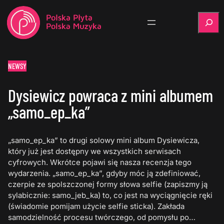
Szukaj
NEWSY
Dysiewicz powraca z mini albumem
„samo_ep_ka”
„samo_ep_ka” to drugi solowy mini album Dysiewicza,
który już jest dostępny we wszystkich serwisach
cyfrowych. Wkrótce pojawi się nasza recenzja tego
wydarzenia. „samo_ep_ka”, gdyby móc ją zdefiniować,
czerpie ze spolszczonej formy słowa selfie (zapiszmy ją
sylabicznie: samo_jeb_ka) to, co jest na wyciągnięcie ręki
(świadomie pomijam użycie selfie sticka). Zakłada
samodzielność procesu twórczego, od pomysłu po…