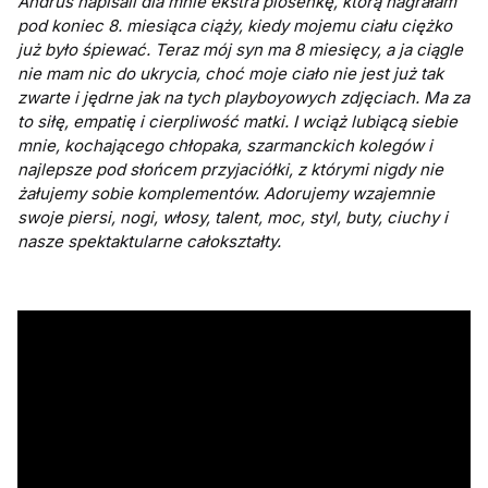
Andrus napisali dla mnie ekstra piosenkę, którą nagrałam
pod koniec 8. miesiąca ciąży, kiedy mojemu ciału ciężko
już było śpiewać. Teraz mój syn ma 8 miesięcy, a ja ciągle
nie mam nic do ukrycia, choć moje ciało nie jest już tak
zwarte i jędrne jak na tych playboyowych zdjęciach. Ma za
to siłę, empatię i cierpliwość matki. I wciąż lubiącą siebie
mnie, kochającego chłopaka, szarmanckich kolegów i
najlepsze pod słońcem przyjaciółki, z którymi nigdy nie
żałujemy sobie komplementów. Adorujemy wzajemnie
swoje piersi, nogi, włosy, talent, moc, styl, buty, ciuchy i
nasze spektaktularne całokształty.