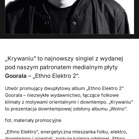
„Krywaniu” to najnowszy singiel z wydanej
pod naszym patronatem medialnym płyty
Goorala
– „Ethno Elektro 2”.
Utwór promujący dwupłytowy album „Ethno Elektro 2”
Goorala – niezwykłe wydawnictwo, łączące folkowe
klimaty z motywami orientalnymi i downtempo. „Krywaniu”
to prezentacja downtempowej odsłony albumu „Wolno”.
fot. materiały promocyjne
„Ethno Elektro”, energetyczna mieszanka folku, elektro,
downtempo i orientali, zyskuje kolejną odsłonę! „Ethno