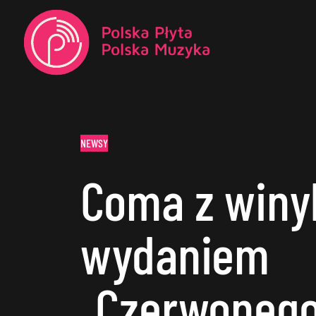
NEWSY
Coma z win
wydaniem
„Czerwonego