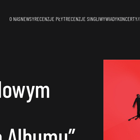
O NAS
NEWSY
RECENZJE PŁYT
RECENZJE SINGLI
WYWIADY
KONCERTY/
ylowym
 Albumu”