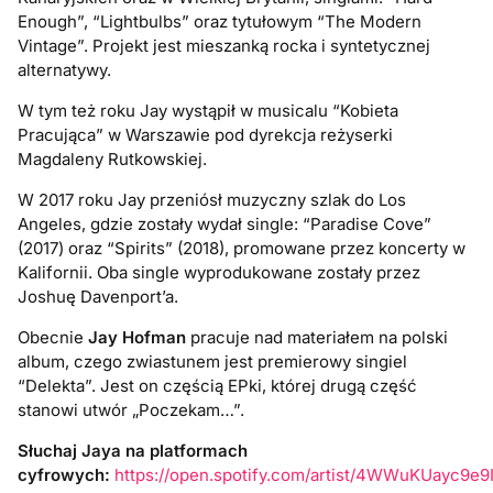
Enough”, “Lightbulbs” oraz tytułowym “The Modern
Vintage”. Projekt jest mieszanką rocka i syntetycznej
alternatywy.
W tym też roku Jay wystąpił w musicalu “Kobieta
Pracująca” w Warszawie pod dyrekcja reżyserki
Magdaleny Rutkowskiej.
W 2017 roku Jay przeniósł muzyczny szlak do Los
Angeles, gdzie zostały wydał single: “Paradise Cove”
(2017) oraz “Spirits” (2018), promowane przez koncerty w
Kalifornii. Oba single wyprodukowane zostały przez
Joshuę Davenport’a.
Obecnie
Jay Hofman
pracuje nad materiałem na polski
album, czego zwiastunem jest premierowy singiel
“Delekta”. Jest on częścią EPki, której drugą część
stanowi utwór „Poczekam…”.
Słuchaj Jaya na platformach
cyfrowych:
https://open.spotify.com/artist/4WWuKUayc9e