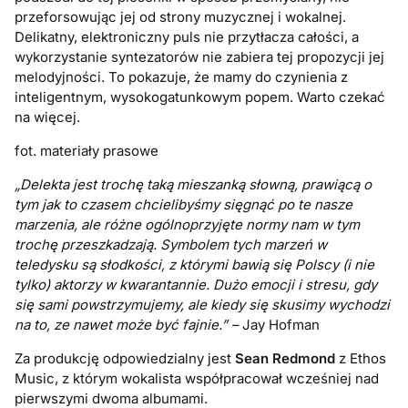
przeforsowując jej od strony muzycznej i wokalnej.
Delikatny, elektroniczny puls nie przytłacza całości, a
wykorzystanie syntezatorów nie zabiera tej propozycji jej
melodyjności. To pokazuje, że mamy do czynienia z
inteligentnym, wysokogatunkowym popem. Warto czekać
na więcej.
fot. materiały prasowe
„Delekta jest trochę taką mieszanką słowną, prawiącą o
tym jak to czasem chcielibyśmy sięgnąć po te nasze
marzenia, ale różne ogólnoprzyjęte normy nam w tym
trochę przeszkadzają.
Symbolem tych marzeń w
teledysku są słodkości, z którymi bawią się Polscy (i nie
tylko) aktorzy w kwarantannie.
Dużo emocji i stresu, gdy
się sami powstrzymujemy, ale kiedy się skusimy wychodzi
na to, ze nawet może być fajnie.” –
Jay Hofman
Za produkcję odpowiedzialny jest
Sean Redmond
z Ethos
Music, z którym wokalista współpracował wcześniej nad
pierwszymi dwoma albumami.