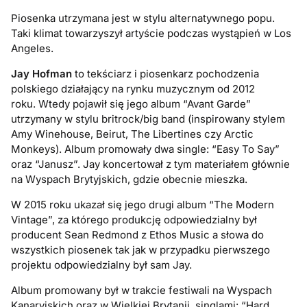
Piosenka utrzymana jest w stylu alternatywnego popu.
Taki klimat towarzyszył artyście podczas wystąpień w Los
Angeles.
Jay Hofman
to tekściarz i piosenkarz pochodzenia
polskiego działający na rynku muzycznym od 2012
roku. Wtedy pojawił się jego album “Avant Garde”
utrzymany w stylu britrock/big band (inspirowany stylem
Amy Winehouse, Beirut, The Libertines czy Arctic
Monkeys). Album promowały dwa single: “Easy To Say”
oraz “Janusz”. Jay koncertował z tym materiałem głównie
na Wyspach Brytyjskich, gdzie obecnie mieszka.
W 2015 roku ukazał się jego drugi album “The Modern
Vintage”, za którego produkcję odpowiedzialny był
producent Sean Redmond z Ethos Music a słowa do
wszystkich piosenek tak jak w przypadku pierwszego
projektu odpowiedzialny był sam Jay.
Album promowany był w trakcie festiwali na Wyspach
Kanaryjskich oraz w Wielkiej Brytanii, singlami: “Hard