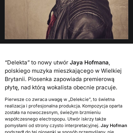
“Delekta” to nowy utwór
Jaya Hofmana
,
polskiego muzyka mieszkającego w Wielkiej
Brytanii. Piosenka zapowiada premierową
płytę, nad którą wokalista obecnie pracuje.
Pierwsze co zwraca uwagę w „Delekcie”, to świetna
realizacja i profesjonalna produkcja. Kompozycja oparta
została na nowoczesnym, świeżym brzmieniu
współczesnego electropopu. Utwór iskrzy także
pomysłami od strony czysto interpretacyjnej.
Jay Hofman
podszedł do tej piosenki w sposób przemyślany, nie