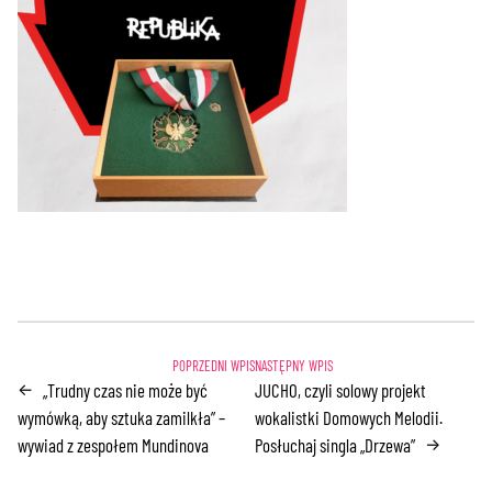
„Trudny czas nie może być
JUCHO, czyli solowy projekt
←
wymówką, aby sztuka zamilkła” –
wokalistki Domowych Melodii.
wywiad z zespołem Mundinova
Posłuchaj singla „Drzewa”
→