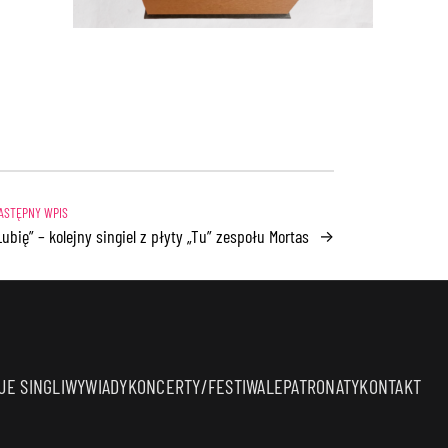
Lubię” – kolejny singiel z płyty „Tu” zespołu Mortas
→
E SINGLI
WYWIADY
KONCERTY/FESTIWALE
PATRONATY
KONTAKT