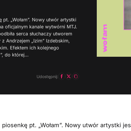
 pt. „Wołam”. Nowy utwór artystki
na oficjalnym kanale wytwórni MTJ.
 podbiła serca słuchaczy utworem
y z Andrzejem „Izim” Izdebskim,
kim. Efektem ich kolejnego
”, do której…
Udostępnij:
piosenkę pt. „Wołam”. Nowy utwór artystki jes