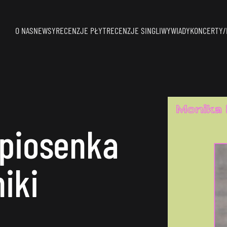
O NAS
NEWSY
RECENZJE PŁYT
RECENZJE SINGLI
WYWIADY
KONCERTY/
piosenka
iki