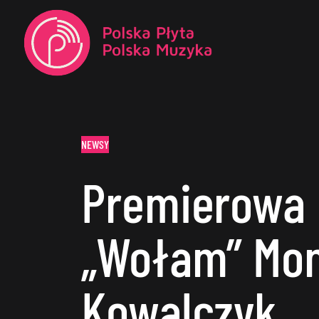
NEWSY
Premierowa 
„Wołam” Mon
Kowalczyk