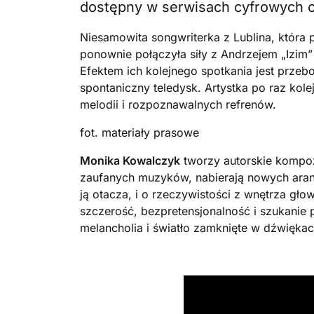
dostępny w serwisach cyfrowych o
Niesamowita songwriterka z Lublina, która 
ponownie połączyła siły z Andrzejem „Izim”
Efektem ich kolejnego spotkania jest przeb
spontaniczny teledysk. Artystka po raz ko
melodii i rozpoznawalnych refrenów.
fot. materiały prasowe
Monika Kowalczyk
tworzy autorskie kompozy
zaufanych muzyków, nabierają nowych aranża
ją otacza, i o rzeczywistości z wnętrza gł
szczerość, bezpretensjonalność i szukanie 
melancholia i światło zamknięte w dźwiękac