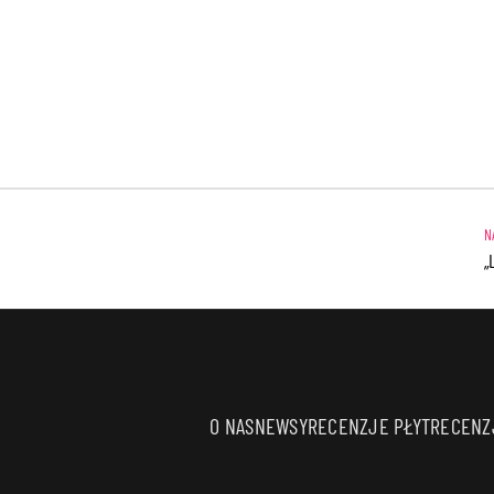
„
O NAS
NEWSY
RECENZJE PŁYT
RECENZJ