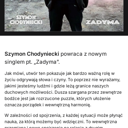
Szymon Chodyniecki
powraca z nowym
singlem pt. „Zadyma”.
Jak mówi, utwór ten pokazuje jak bardzo ważną rolę w
życiu odgrywają słowa i czyny. To poprzez nie wyrażamy,
jakimi jesteśmy ludźmi i gdzie leżą granice naszych
duchowych możliwości. Dusza szargana przez zewnętrze
bodźce jest jak rozrzucone puzzle, których ułożenie
oznacza porządek i wewnętrzną harmonię.
W zależności od spojrzenia, z każdej sytuacji może płynąć
nauka, za którą możemy być wdzięczni. To wewnętrzna
przemiana i nowe spojrzenie na relację z drugim