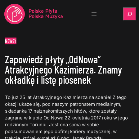
Szukaj
NEWSY
Zapowiedź płyty „OdNowa”
Atrakcyjnego Kazimierza. Znamy
okładkę i listę piosenek
To już 25 lat Atrakcyjnego Kazimierza na scenie! Z tego
okazji ukaże się, pod naszym patronatem medialnym,
składanka 17 najznakomitszych hitów, które zostały
zagrane w klubie Od Nowa 22 kwietnia 2017 roku w jego
rodzinnym Toruniu. Jest ona sama w sobie
podsumowaniem jego obfitej kariery muzycznej, w
trakcie, której wydał aż 6 płyt. Jacek Bryndal,…