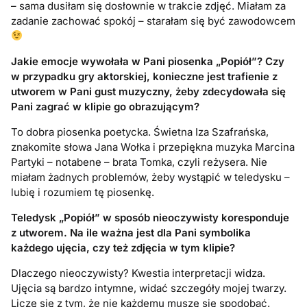
– sama dusiłam się dosłownie w trakcie zdjęć. Miałam za
zadanie zachować spokój – starałam się być zawodowcem
Jakie emocje wywołała w Pani piosenka „Popiół”? Czy
w przypadku gry aktorskiej, konieczne jest trafienie z
utworem w Pani gust muzyczny, żeby zdecydowała się
Pani zagrać w klipie go obrazującym?
To dobra piosenka poetycka. Świetna Iza Szafrańska,
znakomite słowa Jana Wołka i przepiękna muzyka Marcina
Partyki – notabene – brata Tomka, czyli reżysera. Nie
miałam żadnych problemów, żeby wystąpić w teledysku –
lubię i rozumiem tę piosenkę.
Teledysk „Popiół” w sposób nieoczywisty koresponduje
z utworem. Na ile ważna jest dla Pani symbolika
każdego ujęcia, czy też zdjęcia w tym klipie?
Dlaczego nieoczywisty? Kwestia interpretacji widza.
Ujęcia są bardzo intymne, widać szczegóły mojej twarzy.
Liczę się z tym, że nie każdemu muszę się spodobać.