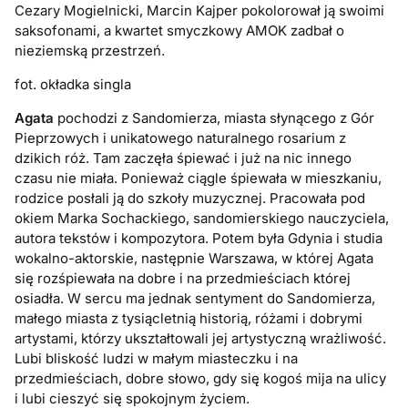
Cezary Mogielnicki, Marcin Kajper pokolorował ją swoimi
saksofonami, a kwartet smyczkowy AMOK zadbał o
nieziemską przestrzeń.
fot. okładka singla
Agata
pochodzi z Sandomierza, miasta słynącego z Gór
Pieprzowych i unikatowego naturalnego rosarium z
dzikich róż. Tam zaczęła śpiewać i już na nic innego
czasu nie miała. Ponieważ ciągle śpiewała w mieszkaniu,
rodzice posłali ją do szkoły muzycznej. Pracowała pod
okiem Marka Sochackiego, sandomierskiego nauczyciela,
autora tekstów i kompozytora. Potem była Gdynia i studia
wokalno-aktorskie, następnie Warszawa, w której Agata
się rozśpiewała na dobre i na przedmieściach której
osiadła. W sercu ma jednak sentyment do Sandomierza,
małego miasta z tysiącletnią historią, różami i dobrymi
artystami, którzy ukształtowali jej artystyczną wrażliwość.
Lubi bliskość ludzi w małym miasteczku i na
przedmieściach, dobre słowo, gdy się kogoś mija na ulicy
i lubi cieszyć się spokojnym życiem.