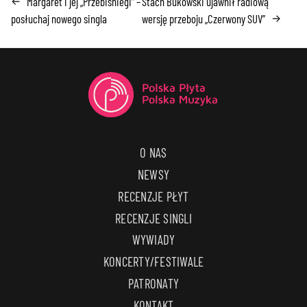
Margaret i jej „Przebiśniegi” –
Stach Bukowski ujawnił radiową
←
posłuchaj nowego singla
wersję przeboju „Czerwony SUV”
→
O NAS
NEWSY
RECENZJE PŁYT
RECENZJE SINGLI
WYWIADY
KONCERTY/FESTIWALE
PATRONATY
KONTAKT