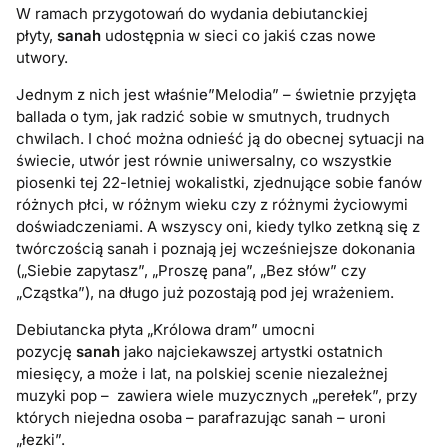
W ramach przygotowań do wydania debiutanckiej
płyty,
sanah
udostępnia w sieci co jakiś czas nowe
utwory.
Jednym z nich jest właśnie”Melodia” – świetnie przyjęta
ballada o tym, jak radzić sobie w smutnych, trudnych
chwilach. I choć można odnieść ją do obecnej sytuacji na
świecie, utwór jest równie uniwersalny, co wszystkie
piosenki tej 22-letniej wokalistki, zjednujące sobie fanów
różnych płci, w różnym wieku czy z różnymi życiowymi
doświadczeniami. A wszyscy oni, kiedy tylko zetkną się z
twórczością sanah i poznają jej wcześniejsze dokonania
(„Siebie zapytasz”, „Proszę pana”, „Bez słów” czy
„Cząstka”), na długo już pozostają pod jej wrażeniem.
Debiutancka płyta „Królowa dram” umocni
pozycję
sanah
jako najciekawszej artystki ostatnich
miesięcy, a może i lat, na polskiej scenie niezależnej
muzyki pop – zawiera wiele muzycznych „perełek”, przy
których niejedna osoba – parafrazując sanah – uroni
„łezki”.