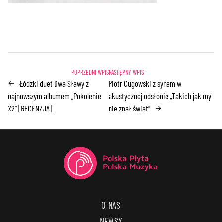
Łódzki duet Dwa Sławy z
Piotr Cugowski z synem w
←
najnowszym albumem „Pokolenie
akustycznej odsłonie „Takich jak my
X2” [RECENZJA]
nie znał świat”
→
O NAS
NEWSY