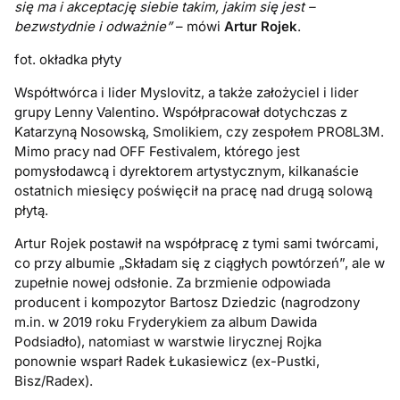
się ma i akceptację siebie takim, jakim się jest –
bezwstydnie i odważnie”
– mówi
Artur Rojek
.
fot. okładka płyty
Współtwórca i lider Myslovitz, a także założyciel i lider
grupy Lenny Valentino. Współpracował dotychczas z
Katarzyną Nosowską, Smolikiem, czy zespołem PRO8L3M.
Mimo pracy nad OFF Festivalem, którego jest
pomysłodawcą i dyrektorem artystycznym, kilkanaście
ostatnich miesięcy poświęcił na pracę nad drugą solową
płytą.
Artur Rojek postawił na współpracę z tymi sami twórcami,
co przy albumie „Składam się z ciągłych powtórzeń”, ale w
zupełnie nowej odsłonie. Za brzmienie odpowiada
producent i kompozytor Bartosz Dziedzic (nagrodzony
m.in. w 2019 roku Fryderykiem za album Dawida
Podsiadło), natomiast w warstwie lirycznej Rojka
ponownie wsparł Radek Łukasiewicz (ex-Pustki,
Bisz/Radex).