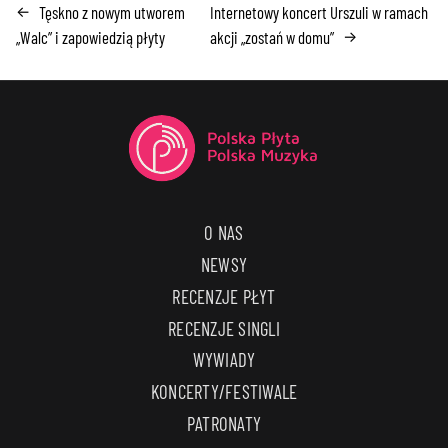
Tęskno z nowym utworem
Internetowy koncert Urszuli w ramach
←
„Walc” i zapowiedzią płyty
akcji „zostań w domu”
→
O NAS
NEWSY
RECENZJE PŁYT
RECENZJE SINGLI
WYWIADY
KONCERTY/FESTIWALE
PATRONATY