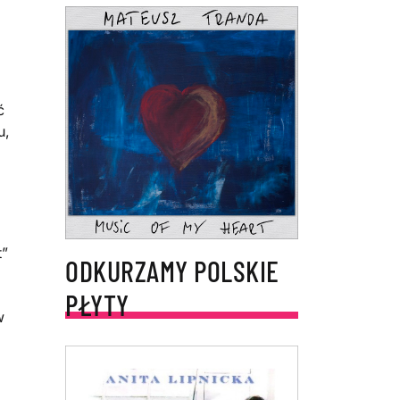
ć
u,
t”
ODKURZAMY POLSKIE
PŁYTY
w