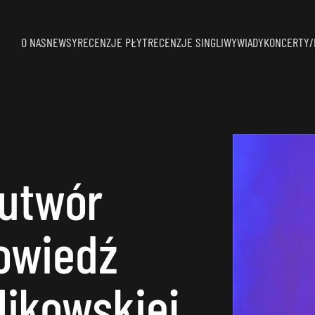
O NAS
NEWSY
RECENZJE PŁYT
RECENZJE SINGLI
WYWIADY
KONCERTY/
utwór
powiedź
likowskiej