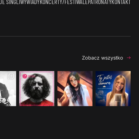
E SINGLI
WYWIADY
KONCERTY/FESTIWALE
PATRONATY
KONTAKT
Zobacz wszystko