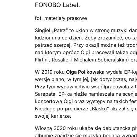
FONOBO Label.
fot. materiały prasowe
Singiel „Patrz” to ukłon w stronę muzyki da
ludziom na co dzień. Żeby zrozumieć, co t
patrzeć szerzej. Przy okazji można też tro
nad którym oprócz Olgi pracowali także od
Flirtini, Rosalie. i Michałem Sobierajskim) 
W 2019 roku
Olga Polikowska
wydała EP-kę p
wersje piano, w tym jej, jak dotychczas, na
Przy tym wydawnictwie współpracowała z ta
Sarapata. EP-ka nieźle namieszała na sceni
koncertową Olgi oraz występy na takich fest
Niedługo po premierze „Blasku” ukazał się 
swojej karierze.
Wiosną 2020 roku ukaże się debiutancka p
albumie znajdzie się muzyka będąca wypa