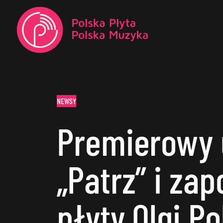
NEWSY
Premierowy 
„Patrz” i za
płyty Olgi Po