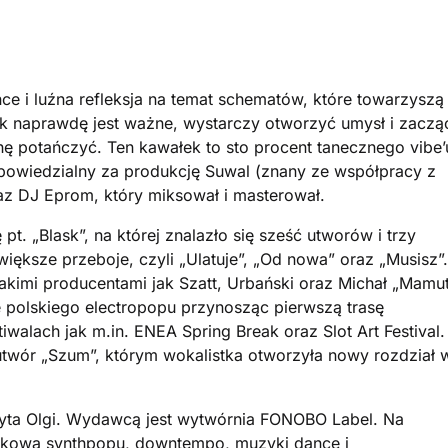
nce i luźna refleksja na temat schematów, które towarzyszą
ak naprawdę jest ważne, wystarczy otworzyć umysł i zaczą
chę potańczyć. Ten kawałek to sto procent tanecznego vibe’
powiedzialny za produkcję Suwal (znany ze współpracy z
oraz DJ Eprom, który miksował i masterował.
t. „Blask”, na której znalazło się sześć utworów i trzy
jwiększe przeboje, czyli „Ulatuje”, „Od nowa” oraz „Musisz”.
kimi producentami jak Szatt, Urbański oraz Michał „Mamu
e polskiego electropopu przynosząc pierwszą trasę
iwalach jak m.in. ENEA Spring Break oraz Slot Art Festival.
utwór „Szum”, którym wokalistka otworzyła nowy rozdział 
łyta Olgi. Wydawcą jest wytwórnia FONOBO Label. Na
dkową synthpopu, downtempo, muzyki dance i