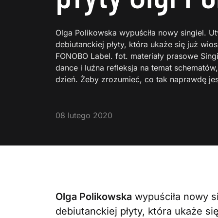
Olga Polikowska wypuściła nowy singiel. Utw
debiutanckiej płyty, która ukaże się już w
FONOBO Label. fot. materiały prasowe Singi
dance i luźna refleksja na temat schematów
dzień. Żeby zrozumieć, co tak naprawdę je
08 lutego 2020
Olga Polikowska
wypuściła nowy sin
debiutanckiej płyty, która ukaże 