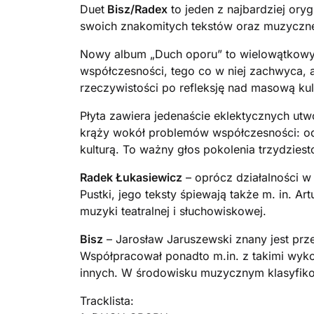
Duet
Bisz/Radex
to jeden z najbardzie
j ory
swoich znakomitych tekstów oraz muzyczne
Nowy album „Duch oporu” to wielowątkowy k
współczesności, tego co w niej zachwyca, 
rzeczywistości po refleksję nad masową kul
Płyta zawiera jedenaście eklektycznych utw
krąży wokół problemów współczesności: od
kulturą. To ważny głos pokolenia trzydziesto
Radek Łukasiewicz
– oprócz działalności w
Pustki, jego teksty śpiewają także m. in. A
muzyki teatralnej i słuchowiskowej.
Bisz
– Jarosław Jaruszewski znany jest pr
Współpracował ponadto m.in. z takimi wykon
innych. W środowisku muzycznym klasyfikow
Tracklista: