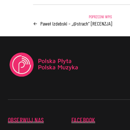
Paweł Izdebski – „@strach” [RECENZJA]
←
OBSERWUJ NAS
FACEBOOK