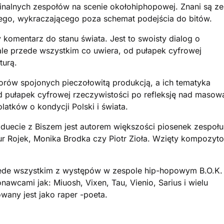
ginalnych zespołów na scenie okołohiphopowej. Znani są ze
go, wykraczającego poza schemat podejścia do bitów.
omentarz do stanu świata. Jest to swoisty dialog o
ale przede wszystkim co uwiera, od pułapek cyfrowej
turą.
orów spojonych pieczołowitą produkcją, a ich tematyka
 pułapek cyfrowej rzeczywistości po refleksję nad masow
latków o kondycji Polski i świata.
 duecie z Biszem jest autorem większości piosenek zespołu
rtur Rojek, Monika Brodka czy Piotr Zioła. Wzięty kompozyto
zede wszystkim z występów w zespole hip-hopowym B.O.K.
awcami jak: Miuosh, Vixen, Tau, Vienio, Sarius i wielu
any jest jako raper -poeta.