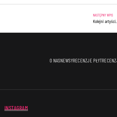
Kolejni artyśc
O NAS
NEWSY
RECENZJE PŁYT
RECENZJ
INSTAGRAM