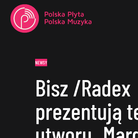
NEWSY
Bisz /Radex
prezentują t
utworu „Mar