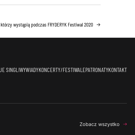
i, którzy wystąpią podczas FRYDERYK Festiwal 2020
→
E SINGLI
WYWIADY
KONCERTY/FESTIWALE
PATRONATY
KONTAKT
Zobacz wszystko