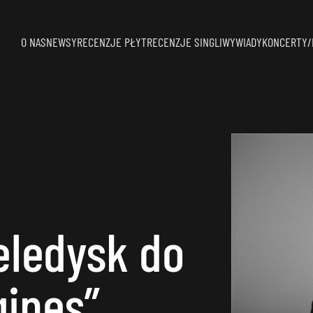
O NAS
NEWSY
RECENZJE PŁYT
RECENZJE SINGLI
WYWIADY
KONCERTY/
eledysk do
gines”