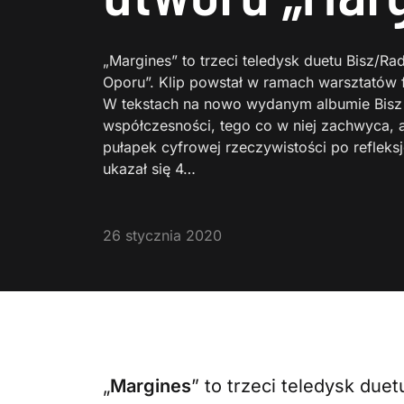
„Margines” to trzeci teledysk duetu Bisz/
Oporu”. Klip powstał w ramach warsztatów 
W tekstach na nowo wydanym albumie Bisz i
współczesności, tego co w niej zachwyca, 
pułapek cyfrowej rzeczywistości po reflek
ukazał się 4…
26 stycznia 2020
„
Margines
” to trzeci teledysk du