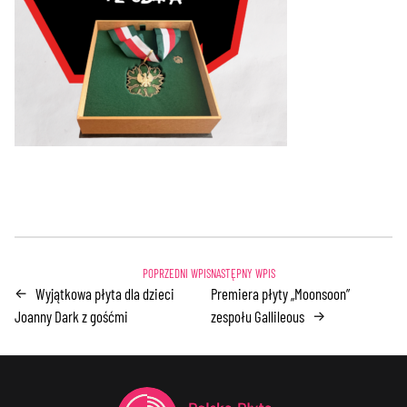
Wyjątkowa płyta dla dzieci
Premiera płyty „Moonsoon”
←
Joanny Dark z gośćmi
zespołu Gallileous
→