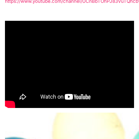
https://www.youtube.com/channel/UCnBbTOhPJ83VuTQhc