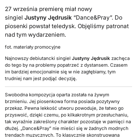
27 września premierę miał nowy
singiel
Justyny Jędrusik
“Dance&Pray”. Do
piosenki powstał teledysk. Objęliśmy patronat
nad tym wydarzeniem.
fot. materiały promocyjne
Najnowszy debiutancki singiel
Justyny Jędrusik
zachęca
do tego by na problemy popatrzeć z dystansem. Czasem
im bardziej emocjonalnie się w nie zagłębiamy, tym
trudniej nam jest podjąć decyzję.
Swobodna kompozycja oparta została na żywym
brzmieniu. Jej piosenkowa forma posiada pozytywny
przekaz. Pewna lekkość utworu powoduje, że łatwo go
przyswoić, dzięki czemu, po kilkakrotnym przesłuchaniu,
tak wyraźnie zakreślony charakter pozostaje w pamięci na
dłużej. „Dance&Pray” nie mieści się w żadnych modnych
trendach muzycznych. To klasycznie skonstruowana