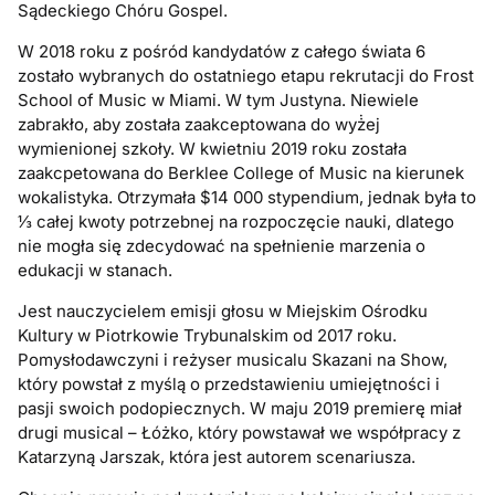
Sądeckiego Chóru Gospel.
W 2018 roku z pośród kandydatów z całego świata 6
zostało wybranych do ostatniego etapu rekrutacji do Frost
School of Music w Miami. W tym Justyna. Niewiele
zabrakło, aby została zaakceptowana do wyż̇ej
wymienionej szkoły. W kwietniu 2019 roku została
zaakcpetowana do Berklee College of Music na kierunek
wokalistyka. Otrzymała $14 000 stypendium, jednak była to
⅓ całej kwoty potrzebnej na rozpoczęcie nauki, dlatego
nie mogła się zdecydować na spełnienie marzenia o
edukacji w stanach.
Jest nauczycielem emisji głosu w Miejskim Ośrodku
Kultury w Piotrkowie Trybunalskim od 2017 roku.
Pomysłodawczyni i reżyser musicalu Skazani na Show,
który powstał z myślą o przedstawieniu umiejętności i
pasji swoich podopiecznych. W maju 2019 premierę miał
drugi musical – Łóżko, który powstawał we współpracy z
Katarzyną Jarszak, która jest autorem scenariusza.