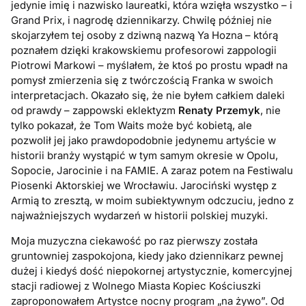
jedynie imię i nazwisko laureatki, która wzięła wszystko – i
Grand Prix, i nagrodę dziennikarzy. Chwilę później nie
skojarzyłem tej osoby z dziwną nazwą Ya Hozna – którą
poznałem dzięki krakowskiemu profesorowi zappologii
Piotrowi Markowi – myślałem, że ktoś po prostu wpadł na
pomysł zmierzenia się z twórczością Franka w swoich
interpretacjach. Okazało się, że nie byłem całkiem daleki
od prawdy – zappowski eklektyzm
Renaty Przemyk
, nie
tylko pokazał, że Tom Waits może być kobietą, ale
pozwolił jej jako prawdopodobnie jedynemu artyście w
historii branży wystąpić w tym samym okresie w Opolu,
Sopocie, Jarocinie i na FAMIE. A zaraz potem na Festiwalu
Piosenki Aktorskiej we Wrocławiu. Jarociński występ z
Armią to zresztą, w moim subiektywnym odczuciu, jedno z
najważniejszych wydarzeń w historii polskiej muzyki.
Moja muzyczna ciekawość po raz pierwszy została
gruntowniej zaspokojona, kiedy jako dziennikarz pewnej
dużej i kiedyś dość niepokornej artystycznie, komercyjnej
stacji radiowej z Wolnego Miasta Kopiec Kościuszki
zaproponowałem Artystce nocny program „na żywo”. Od