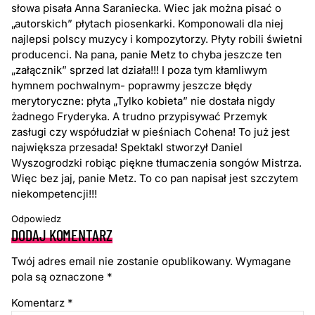
słowa pisała Anna Saraniecka. Wiec jak można pisać o
„autorskich” płytach piosenkarki. Komponowali dla niej
najlepsi polscy muzycy i kompozytorzy. Płyty robili świetni
producenci. Na pana, panie Metz to chyba jeszcze ten
„załącznik” sprzed lat działa!!! I poza tym kłamliwym
hymnem pochwalnym- poprawmy jeszcze błędy
merytoryczne: płyta „Tylko kobieta” nie dostała nigdy
żadnego Fryderyka. A trudno przypisywać Przemyk
zasługi czy współudział w pieśniach Cohena! To już jest
największa przesada! Spektakl stworzył Daniel
Wyszogrodzki robiąc piękne tłumaczenia songów Mistrza.
Więc bez jaj, panie Metz. To co pan napisał jest szczytem
niekompetencji!!!
Odpowiedz
DODAJ KOMENTARZ
Twój adres email nie zostanie opublikowany.
Wymagane
pola są oznaczone
*
Komentarz
*