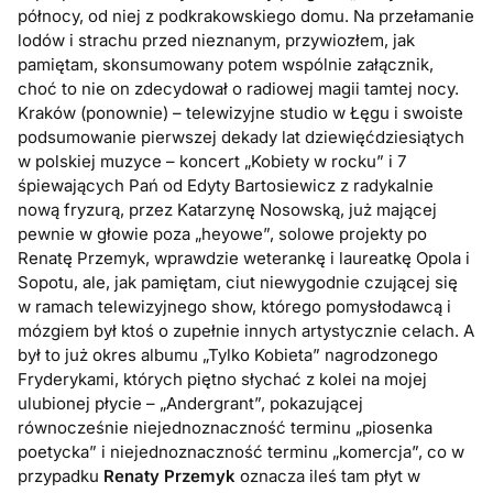
północy, od niej z podkrakowskiego domu. Na przełamanie
lodów i strachu przed nieznanym, przywiozłem, jak
pamiętam, skonsumowany potem wspólnie załącznik,
choć to nie on zdecydował o radiowej magii tamtej nocy.
Kraków (ponownie) – telewizyjne studio w Łęgu i swoiste
podsumowanie pierwszej dekady lat dziewięćdziesiątych
w polskiej muzyce – koncert „Kobiety w rocku” i 7
śpiewających Pań od Edyty Bartosiewicz z radykalnie
nową fryzurą, przez Katarzynę Nosowską, już mającej
pewnie w głowie poza „heyowe”, solowe projekty po
Renatę Przemyk, wprawdzie weterankę i laureatkę Opola i
Sopotu, ale, jak pamiętam, ciut niewygodnie czującej się
w ramach telewizyjnego show, którego pomysłodawcą i
mózgiem był ktoś o zupełnie innych artystycznie celach. A
był to już okres albumu „Tylko Kobieta” nagrodzonego
Fryderykami, których piętno słychać z kolei na mojej
ulubionej płycie – „Andergrant”, pokazującej
równocześnie niejednoznaczność terminu „piosenka
poetycka” i niejednoznaczność terminu „komercja”, co w
przypadku
Renaty Przemyk
oznacza ileś tam płyt w