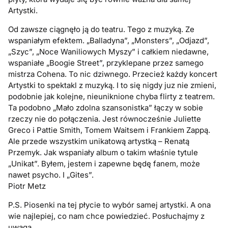
Artystki.
Od zawsze ciągnęło ją do teatru. Tego z muzyką. Ze
wspaniałym efektem. „Balladyna”, „Monsters”, „Odjazd”,
„Szyc”, „Noce Waniliowych Myszy” i całkiem niedawne,
wspaniałe „Boogie Street”, przyklepane przez samego
mistrza Cohena. To nic dziwnego. Przecież każdy koncert
Artystki to spektakl z muzyką. I to się nigdy juz nie zmieni,
podobnie jak kolejne, nieuniknione chyba flirty z teatrem.
Ta podobno „Mało zdolna szansonistka” łączy w sobie
rzeczy nie do połączenia. Jest równocześnie Juliette
Greco i Pattie Smith, Tomem Waitsem i Frankiem Zappą.
Ale przede wszystkim unikatową artystką – Renatą
Przemyk. Jak wspaniały album o takim właśnie tytule
„Unikat”. Byłem, jestem i zapewne będę fanem, może
nawet psycho. I „Gites”.
Piotr Metz
P.S. Piosenki na tej płycie to wybór samej artystki. A ona
wie najlepiej, co nam chce powiedzieć. Posłuchajmy z
uwagą.