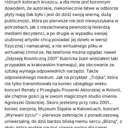
różnych kolorach kruszcu, a dla mnie jest koronnym
dowodem, że autorskie, niekoniecznie łatwe w odbiorze
płyty mają (tak było i jest do dziś) swoją wierną, dużą
publiczność, która po pierwsze nie jest niewyszukana w
potrzebach, jak z niezachwianą pewnością twierdzą
medialni decydenci, a po drugie w wypadku swojej
ulubionej artystki chcą posiadać jej dzieło w wersji
fizycznej i namacalnej, a nie wirtualnego pliku w
wirtualnej chmurze. Na telefonie można oglądać nawet
„Odyseję Kosmiczną 2001” Kubricka (sam widziałem taki
przypadek w krakowskim tramwaju), ale obcowanie ze
sztuką wymaga odpowiednich narzędzi. Także
odpowiedniego medium. Jak na przykład „Trójka”, która
nie tylko transmitowała na koniec ubiegłego wieku
koncert Renaty z Przeglądu Piosenki Aktorskiej w Kolonii,
ale chętnie gości ją w swoim magicznym studio imienia
Agnieszki Osieckiej. Skoro jesteśmy przy roku 2001…
koniec sierpnia, Muzeum Śląskie w Katowicach, koncert
„Wyrwani życiu” – pierwsze zetknięcie z ponadczasową,
uniwersalną, do dziś bardzo bliską memu sercu „Blizną”, z
płyty, która wydaje się być równie ważna dla samej