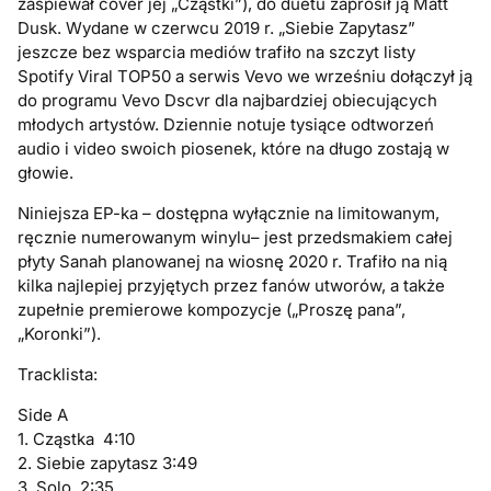
zaśpiewał cover jej „Cząstki”), do duetu zaprosił ją Matt
Dusk. Wydane w czerwcu 2019 r. „Siebie Zapytasz”
jeszcze bez wsparcia mediów trafiło na szczyt listy
Spotify Viral TOP50 a serwis Vevo we wrześniu dołączył ją
do programu Vevo Dscvr dla najbardziej obiecujących
młodych artystów. Dziennie notuje tysiące odtworzeń
audio i video swoich piosenek, które na długo zostają w
głowie.
Niniejsza EP-ka – dostępna wyłącznie na limitowanym,
ręcznie numerowanym winylu– jest przedsmakiem całej
płyty Sanah planowanej na wiosnę 2020 r. Trafiło na nią
kilka najlepiej przyjętych przez fanów utworów, a także
zupełnie premierowe kompozycje („Proszę pana”,
„Koronki”).
Tracklista:
Side A
1. Cząstka 4:10
2. Siebie zapytasz 3:49
3. Solo 2:35