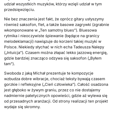
udział wszystkich muzyków, którzy wzięli udział w tym
przedsięwzięciu.
Nie bez znaczenia jest fakt, że oprócz gitary usłyszymy
również saksofon, flet, a także basowe zagrywki (zgrabnie
wkomponowane w „Ten samotny blues”). Bluesowa
rytmika i nieoczywiste śpiewanie (będące na granicy
melodeklamacji) nawiązuje do korzeni takiej muzyki w
Polsce. Niekiedy słychać w nich echa Tadeusza Nalepy
(„Intuicja”). Czasem można złapać lekko jazzową energię,
gdzie bardziej znacząco odzywa się saksofon („Byłem
tam”).
Swoboda z jaką Michał prezentuje te kompozycje
wzbudza dobre wibracje, chociaż teksty bywają czasem
gorzkie i refleksyjne („Cień człowieka”). Całość osadzona
jest głęboko w żywym graniu, przez co nie dostajemy
nadmiernie patetycznych opowieści, gdzie aż wylewa się
od przesadnych aranżacji. Od strony realizacji ten projekt
wydaje się skromny.