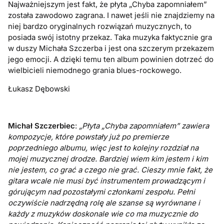
Najważniejszym jest fakt, że płyta „Chyba zapomniałem”
została zawodowo zagrana. I nawet jeśli nie znajdziemy na
niej bardzo oryginalnych rozwiązań muzycznych, to
posiada swój istotny przekaz. Taka muzyka faktycznie gra
w duszy Michała Szczerba i jest ona szczerym przekazem
jego emocji. A dzięki temu ten album powinien dotrzeć do
wielbicieli niemodnego grania blues-rockowego.
Łukasz Dębowski
Michał Szczerbiec
:
„Płyta „Chyba zapomniałem” zawiera
kompozycje, które powstały już po premierze
poprzedniego albumu, więc jest to kolejny rozdział na
mojej muzycznej drodze. Bardziej wiem kim jestem i kim
nie jestem, co grać a czego nie grać. Cieszy mnie fakt, że
gitara wcale nie musi być instrumentem prowadzącym i
górującym nad pozostałymi członkami zespołu. Pełni
oczywiście nadrzędną rolę ale szanse są wyrównane i
każdy z muzyków doskonale wie co ma muzycznie do