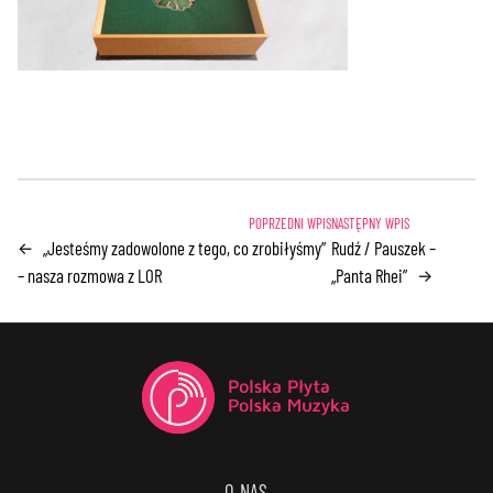
„Jesteśmy zadowolone z tego, co zrobiłyśmy”
Rudź / Pauszek –
←
– nasza rozmowa z LOR
„Panta Rhei”
→
O NAS