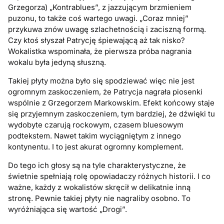
Grzegorza) „Kontrablues”, z jazzującym brzmieniem
puzonu, to także coś wartego uwagi. „Coraz mniej”
przykuwa znów uwagę szlachetnością i zaciszną formą.
Czy ktoś słyszał Patrycję śpiewającą aż tak nisko?
Wokalistka wspominała, że pierwsza próba nagrania
wokalu była jedyną słuszną.
Takiej płyty można było się spodziewać więc nie jest
ogromnym zaskoczeniem, że Patrycja nagrała piosenki
wspólnie z Grzegorzem Markowskim. Efekt końcowy staje
się przyjemnym zaskoczeniem, tym bardziej, że dźwięki tu
wydobyte czarują rockowym, czasem bluesowym
podtekstem. Nawet takim wyciągniętym z innego
kontynentu. I to jest akurat ogromny komplement.
Do tego ich głosy są na tyle charakterystyczne, że
świetnie spełniają rolę opowiadaczy różnych historii. I co
ważne, każdy z wokalistów skręcił w delikatnie inną
stronę. Pewnie takiej płyty nie nagraliby osobno. To
wyróżniająca się wartość „Drogi”.