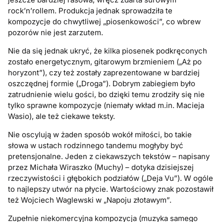
rock’n’rollem. Produkcja jednak sprowadziła te
kompozycje do chwytliwej „piosenkowości”, co wbrew
pozorów nie jest zarzutem.
Nie da się jednak ukryć, że kilka piosenek podkręconych
zostało energetycznym, gitarowym brzmieniem („Aż po
horyzont”), czy też zostały zaprezentowane w bardziej
oszczędnej formie („Droga”). Dobrym zabiegiem było
zatrudnienie wielu gości, bo dzięki temu zrodziły się nie
tylko sprawne kompozycje (niemały wkład m.in. Macieja
Wasio), ale też ciekawe teksty.
Nie oscylują w żaden sposób wokół miłości, bo takie
słowa w ustach rodzinnego tandemu mogłyby być
pretensjonalne. Jeden z ciekawszych tekstów – napisany
przez Michała Wiraszko (Muchy) – dotyka dzisiejszej
rzeczywistości i głębokich podziałów („Deja Vu”). W ogóle
to najlepszy utwór na płycie. Wartościowy znak pozostawił
też Wojciech Waglewski w „Napoju złotawym”.
Zupełnie niekomercyjna kompozycja (muzyka samego