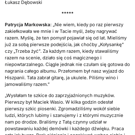
Łukasz Dębowski
*****
Patrycja Markowska
: „Nie wiem, kiedy po raz pierwszy
zakiełkowała we mnie i w Tacie myśl, żeby nagrywać
razem. Myślę, że ten pomysł pojawiał się od lat. Mieliśmy
już za sobą pierwsze podejścia, jak choćby „Kołysankę”
czy „Trzeba żyć”. Za każdym razem, kiedy stawaliśmy
razem na scenie, działo się coś magicznego i
niepowtarzalnego. Ciągle jednak nie czułam się gotowa do
nagrania całego albumu. Przełomem był nasz wyjazd do
Hiszpanii. Tata zabrał gitarę, ja ukulele. Piliśmy wino i
jamowaliśmy razem.”
„Wysłałam te szkice do zaprzyjaźnionych muzyków.
Pierwszy był Maciek Wasio. W kilka godzin odesłał
pierwszy szkic piosenki. Zgromadziliśmy wokół siebie
ludzi, których lubimy i szanujemy i z którymi muzycznie
nam po drodze. Braliśmy z Tatą czynny udział w
powstawaniu każdej demówki i każdego dźwięku. Praca