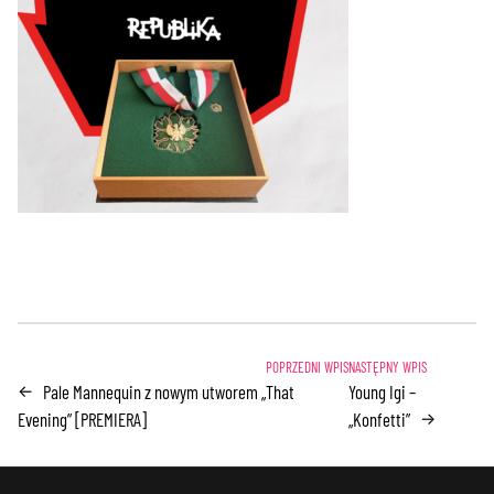
Pale Mannequin z nowym utworem „That
Young Igi –
←
Evening” [PREMIERA]
„Konfetti”
→