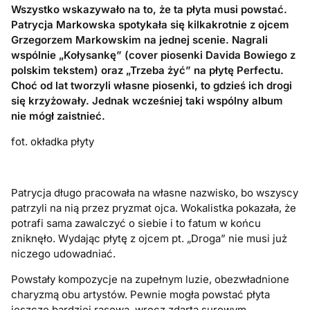
Wszystko wskazywało na to, że ta płyta musi powstać.
Patrycja Markowska spotykała się kilkakrotnie z ojcem
Grzegorzem Markowskim na jednej scenie. Nagrali
wspólnie „Kołysankę” (cover piosenki Davida Bowiego z
polskim tekstem) oraz „Trzeba żyć” na płytę Perfectu.
Choć od lat tworzyli własne piosenki, to gdzieś ich drogi
się krzyżowały. Jednak wcześniej taki wspólny album
nie mógł zaistnieć.
fot. okładka płyty
Patrycja długo pracowała na własne nazwisko, bo wszyscy
patrzyli na nią przez pryzmat ojca. Wokalistka pokazała, że
potrafi sama zawalczyć o siebie i to fatum w końcu
zniknęło. Wydając płytę z ojcem pt. „Droga” nie musi już
niczego udowadniać.
Powstały kompozycje na zupełnym luzie, obezwładnione
charyzmą obu artystów. Pewnie mogła powstać płyta
jeszcze bardziej rasowa, wręcz zdarta surowym